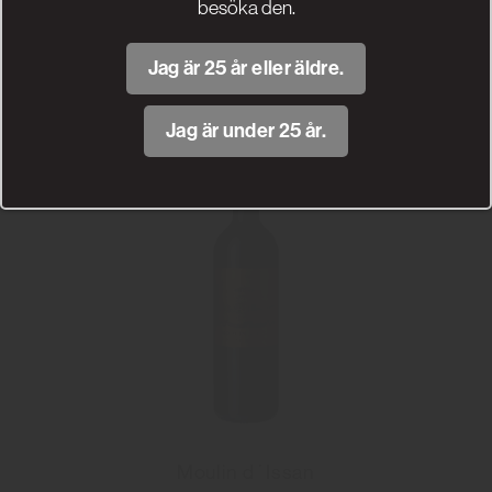
besöka den.
269 kr
Jag är 25 år eller äldre.
Läs mer
Jag är under 25 år.
Moulin d´Issan