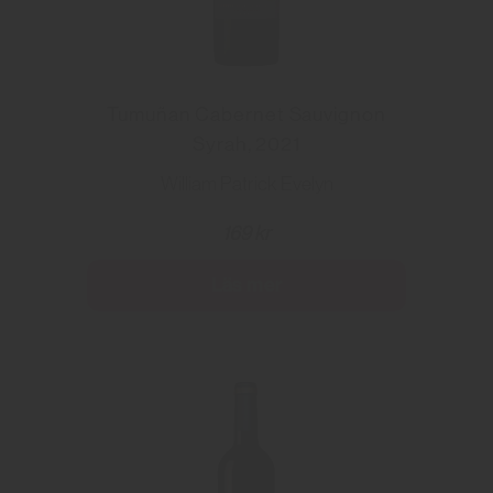
Tumuñan Cabernet Sauvignon
Syrah, 2021
William Patrick Evelyn
169 kr
Läs mer