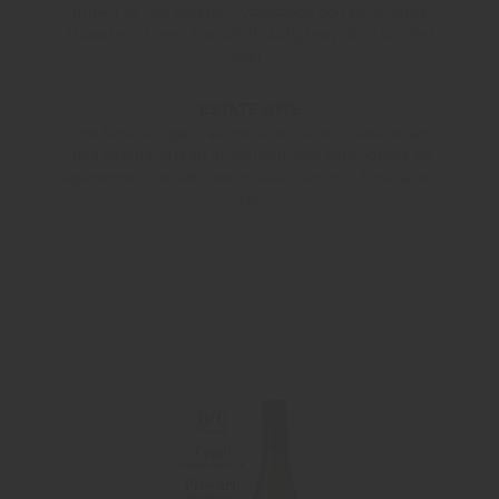
druvor av hög kvalitet, nytänkande och skicklighet
skapar man viner som blivit väldigt populära världen
över.
ESTATE WINE
Om beteckningen “estate wine” skrivs på etiketten
idag betyder det att druvorna måste vara odlade på
egendomen och att vinet producerats och buteljerats
där.