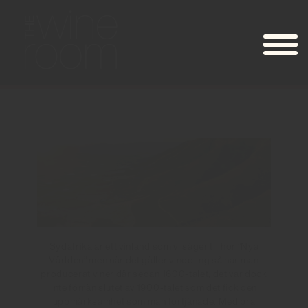
Sydafrika är ett vinland som vi säger tillhör ”Nya
Världen” men när det gäller vinodling så har man
producerat viner där sedan 1600-talet, det var dock
inte förrän slutet av 1900-talet som det fick den
uppmärksamhet som man förtjänade. Med bra