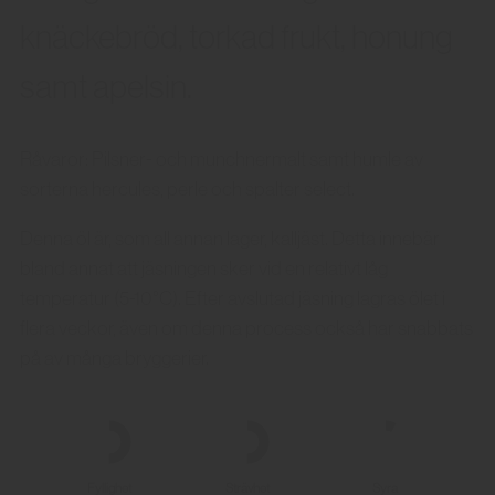
knäckebröd, torkad frukt, honung
samt apelsin.
Råvaror: Pilsner- och munchnermalt samt humle av
sorterna hercules, perle och spalter select.
Denna öl är, som all annan lager, kalljäst. Detta innebär
bland annat att jäsningen sker vid en relativt låg
temperatur (5-10°C). Efter avslutad jäsning lagras ölet i
flera veckor, även om denna process också har snabbats
på av många bryggerier.
Fyllighet
Strävhet
Syra