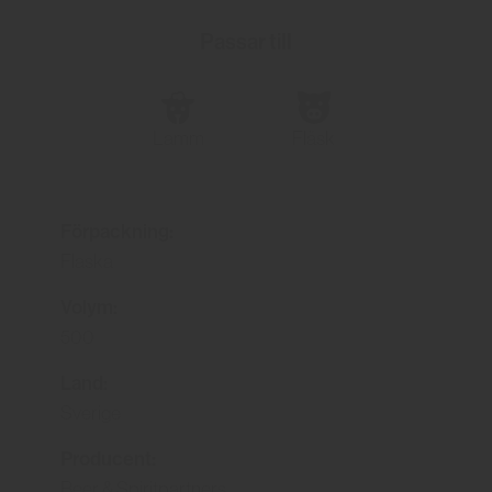
Passar till
Lamm
Fläsk
Förpackning:
Flaska
Volym:
500
Land:
Sverige
Producent:
Beer & Spiritpartners