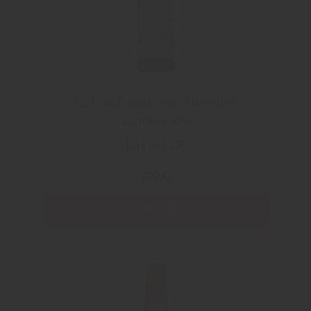
La Fée Parisienne Absinthe
Supérieure
La Fee LLP
199 Kr
Läs mer