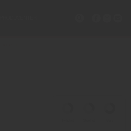
PRODUCENTER
ine.room
Fyllighet
Strävhet
Syra