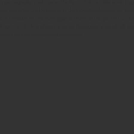
ingen lagrades vinet i cementtankar och stora träfat av ek. Lag
l sex månader. Cru Beaujolais, är den högsta kategorien av klassi
 och omfattar tio byar som ligger vid foten av bergen och Cru M
rgon hör till de kraftigare vinerna i Beaujolais. Vinet går att la
er skörd, om bra lagringsmöjligheter finns.