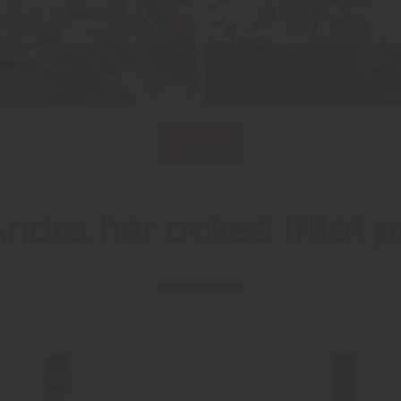
Visa fler
ndra har också tittat 