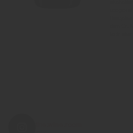
alkoholjäsn
uppgick til
Beaujolais
dem. Cru Mo
tio år, eft
the.wine.room
814