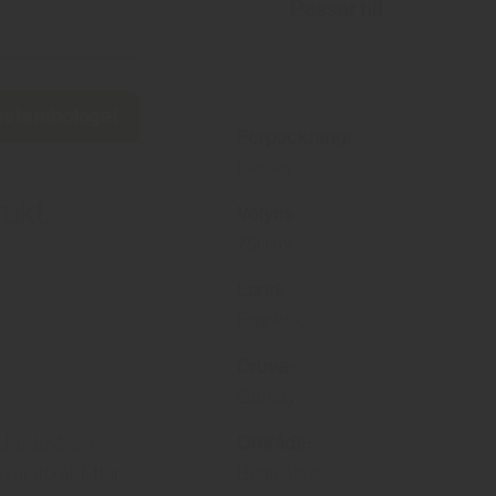
Passar till
Systembolaget
Förpackning:
Flaska
rukt,
Volym:
750 ml
Land:
Frankrike
Druva:
Gamay
Område:
r. Jordmånen
Beaujolais
 är 40 år. Efter