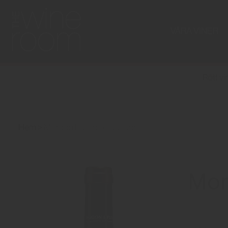
VÅRA VINER
Rött vi
Hem
Morgon La Croix Gaillard
Mor