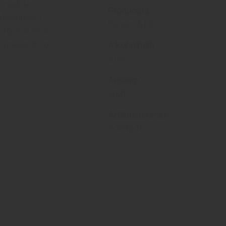
ringstiden
Producent:
ficeringen i
Pardon & Fils
orgon är en av
gra mellan tre och
Alkoholhalt:
13 %
Årgång:
2021
Artikelnummer:
8084201