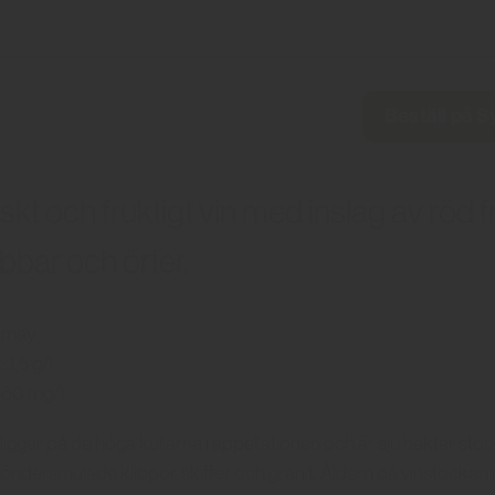
Beställ på 
riskt och fruktigt vin med inslag av röd f
bbar och örter.
amay
 1,5 g/l
3,60 mg/l
igger på de höga kullarna i appellationen och är sju hektar sto
öndersmulade klippor, skiffer och granit. Åldern på vinstockarna