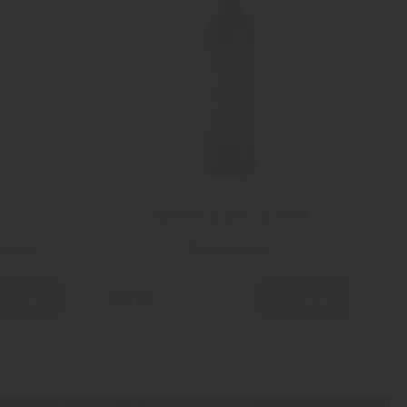
Zonnebloem Lauréat
ns Lda
Zonnebloem
äs mer
Läs mer
199 Kr