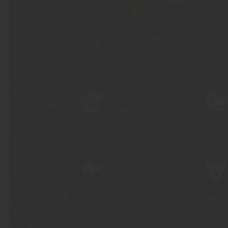
SKALDJUR
NÖT
FISK
VILT