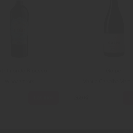
stelmondo Ripasso
Golpe
Winepartners
Manuel Carvalho Marti
Läs mer
L
209 Kr