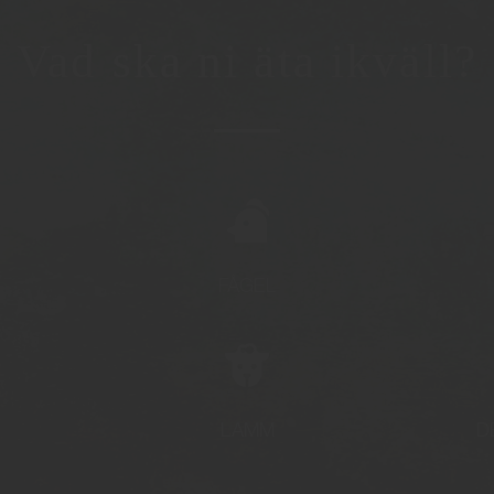
Vad ska ni äta ikväll?
FÅGEL
LAMM
D