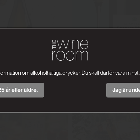
formation om alkoholhaltiga drycker. Du skall därför vara minst 
5 år eller äldre.
Jag är unde