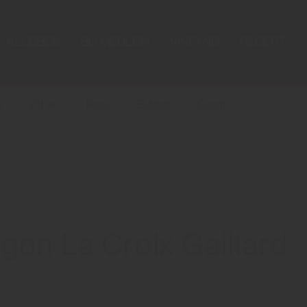
KLUBBEN
BLI MEDLEM
VINFYND
RECEPT
n
Vitt vin
Rosé
Bubbel
Övrigt
@the.w
gon La Croix Gaillard