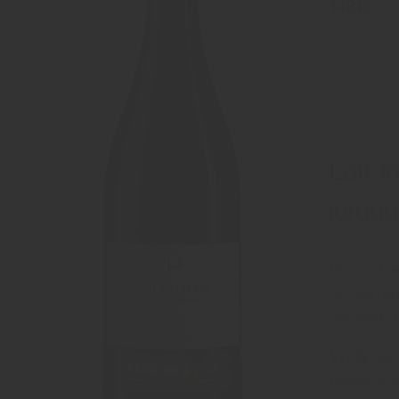
149 kr
Lätt, f
jordgu
Druvor: G
Sockerhalt:
Syrahalt: 
Vingården l
består av s