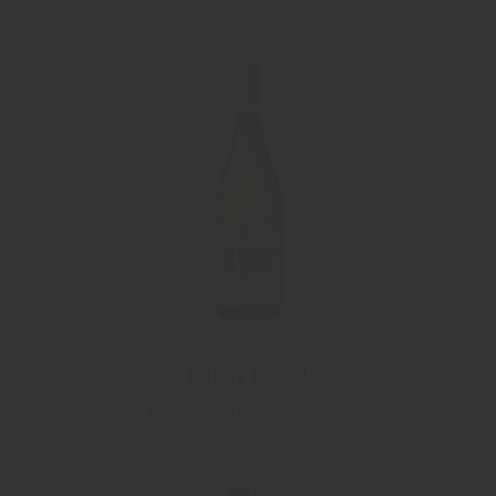
Bitchy Blend
Molnár Borház Pincészet
79 Kr
89 Kr