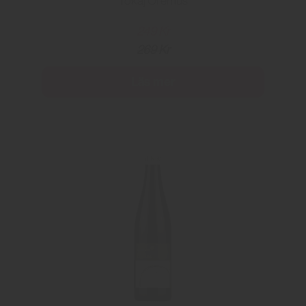
Tokaj Oremus
249 Kr
269 Kr
Läs mer