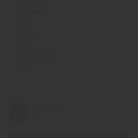
Alkoholhalt:
13.5 %
Årgång:
2021
Artikelnummer:
217601
the.wine.room
814