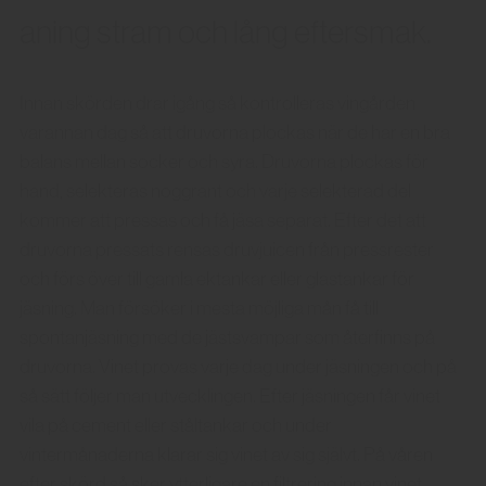
aning stram och lång eftersmak.
Innan skörden drar igång så kontrolleras vingården
varannan dag så att druvorna plockas när de har en bra
balans mellan socker och syra. Druvorna plockas för
hand, selekteras noggrant och varje selekterad del
kommer att pressas och få jäsa separat. Efter det att
druvorna pressats rensas druvjuicen från pressrester
och förs över till gamla ektankar eller glastankar för
jäsning. Man försöker i mesta möjliga mån få till
spontanjäsning med de jästsvampar som återfinns på
druvorna. Vinet provas varje dag under jäsningen och på
så sätt följer man utvecklingen. Efter jäsningen får vinet
vila på cement eller ståltankar och under
vintermånaderna klarar sig vinet av sig självt. På våren
efter skörd så sker ytterligare en filtrering innan vinet