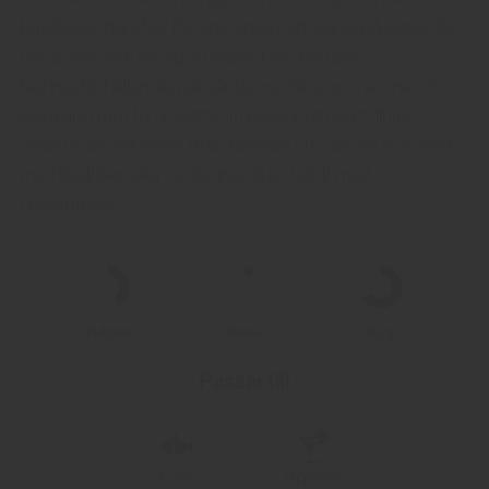
buteljeras, därefter får vinet ligga och lagras på butelj tills
det anses som färdig att säljas. Har man bra
lagringsförhållanden så går denna Gewurztraminer att
lagra upp mot 10 år. Detta vin passar utmärkt till lite
smakrikare fiskrätter, till en klassisk choucrote av surkål
med fläskben eller varför inte till en tallrik med
charkuterier.
Fyllighet
Sötma
Syra
Passar till
Fisk
Aperitif