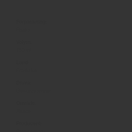
Förpackning:
Flaska
Volym:
750 ml
Land:
Frankrike
Druva:
Gewurztraminer
Område:
Alsace
Producent:
Preiss-Hennÿ