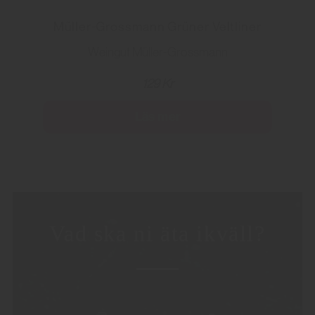
Müller-Grossmann Grüner Veltliner
Weingut Müller-Grossmann
129 Kr
Läs mer
Vad ska ni äta ikväll?