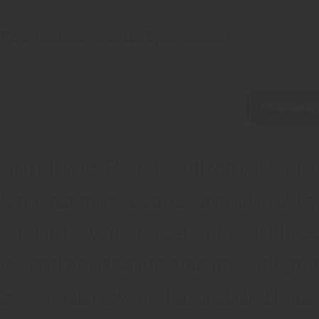
Finns i fasta sortimentet hos Systembolaget
Hitta på 
Primitivo di Puglia är ett rött vin från A
. Vinet har mörk, blåröd färg och fruktig
ed inslag av mörka bär, ekfat, lakrits o
r. Smaken är balanserad med integre
er och inslag av mörka körsbär, lakrits,