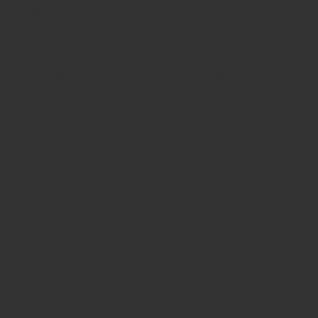
ryddor.
itivo, som trivs bäst i soliga Apulien, används för tillverkning a
tempererad alkoholjäsning och delvis lagrats på ekfat för att 
t och integrerade tanniner.