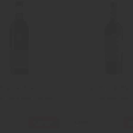
Rustaveli Qvevri
Castelmondo Ripa
an Vine & Wine Company
Winepartners
Läs mer
L
109 Kr