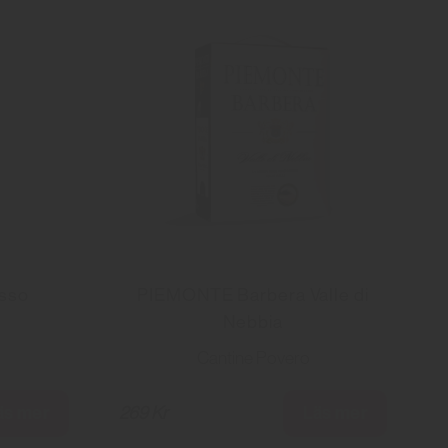
sso
PIEMONTE Barbera Valle di
Nebbia
Cantine Povero
äs mer
Läs mer
269 Kr