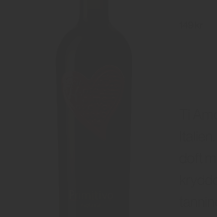
149 kr
Ti Amo 
Italien
doft m
kryddo
tannin