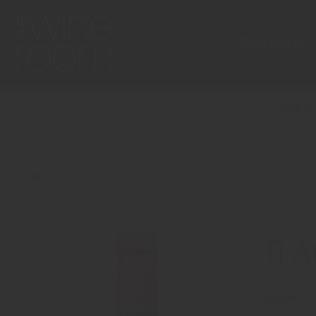
VÅRA VINER
Rött vi
Hem
Ti Amo Primitivo di Puglia
Ti A
Ett hjärtvin