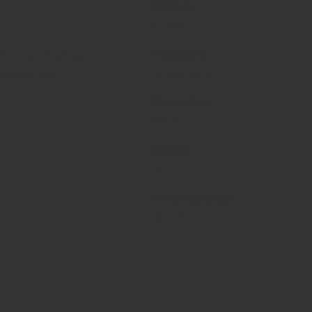
Område:
Apulien
Producent:
v Ti Amo. Vinet har
Cinque Segni
uppnå en stor
Alkoholhalt:
13.5 %
Årgång:
2022
Artikelnummer:
7677701