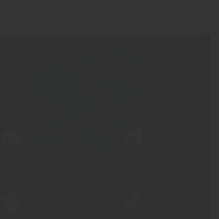
OST
FLÄSK