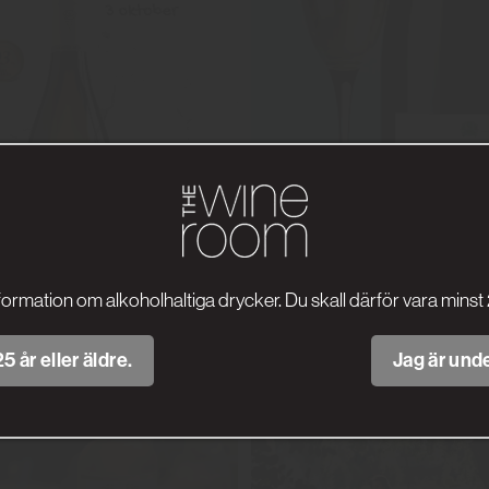
formation om alkoholhaltiga drycker. Du skall därför vara minst 
5 år eller äldre.
Jag är unde