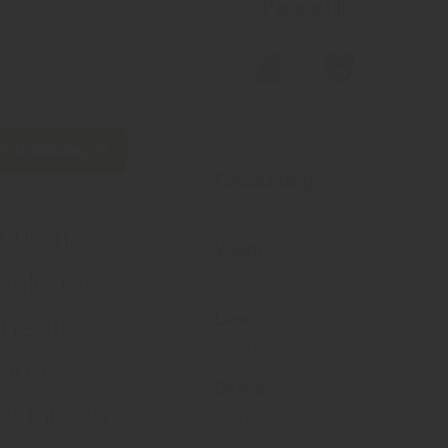
Passar till
Kyckling
Fläsk
Systembolaget
Förpackning:
Flaska
pulien,
Volym:
, intensiv
750
Land:
ch söta
Italien
rade
Druva:
 ekfat och
Primitivo