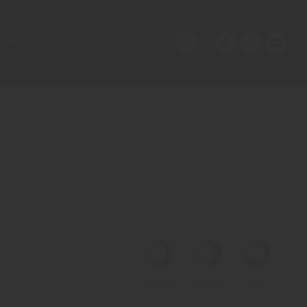
PRODUCENTER
ine.room
Fyllighet
Strävhet
Syra