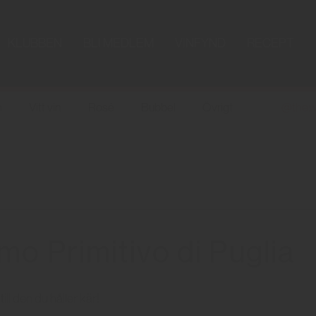
KLUBBEN
BLI MEDLEM
VINFYND
RECEPT
n
Vitt vin
Rosé
Bubbel
Övrigt
@the.w
mo Primitivo di Puglia
 till den du håller kär!