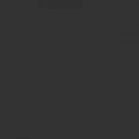
söta k
Druvan prim
genomgått 
komplexite