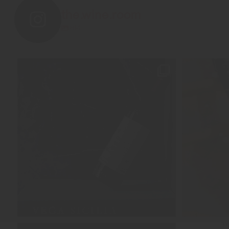
the.wine.room
814