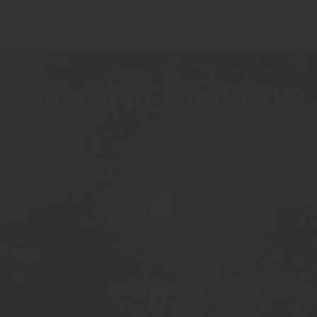
Vad ska ni äta ikväll?
FÅGEL