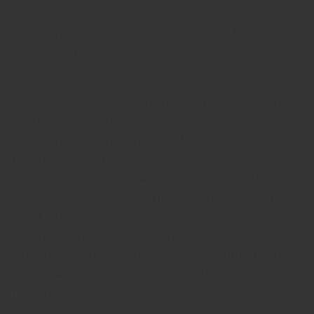
50 %Furmint 30% Hárslevelü, 15 % Zéte 5% Moscat
Sockerhalt: 117 g/l
Syrlighet: 9 g/l
Selekterar hela klasar där 70-80 % är botrytisangripna.
Man tar sedan bort stjälkarna och dåliga druvor på
selekteringsbordet på vingården. Macererar vid 8-10 på
natten och sedan pressar man vinet på morgonen.
Överdragning till tank i tanken är det sex grader. 90 % kan
sedan användas 10 % är för mycket fernol i.Jäsning i 30
dagar på ungerska ekfat, sedan 5 månaders lagring på
nya ungerska ekfat. Gott att äta till detta vin är efterrätter
av den halvsöta modellen, som exempelvis frukt med söt
grädde till. Även ost som inte är för stark med
mediumsälta.