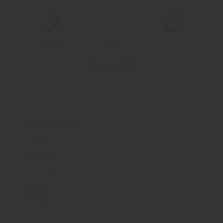
Fyllighet
Strävhet
Syra
Passar till
Förpackning:
Flaska
Volym:
500 ml
Land:
Ungern