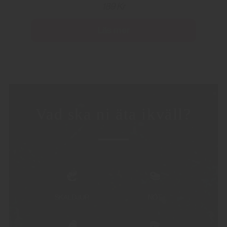
189 Kr
Läs mer
Vad ska ni äta ikväll?
SKALDJUR
NÖT