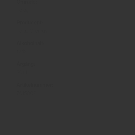
Område:
Tokaji
Producent:
Tokaj Oremus
Alkoholhalt:
12 %
Årgång:
2014
Artikelnummer:
7615002