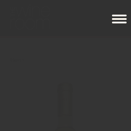
Hem
Oremus Late Harvest