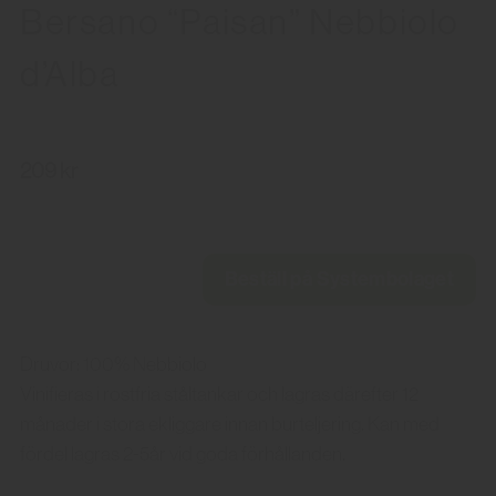
Bersano “Paisan” Nebbiolo
d’Alba
209 kr
Beställ på Systembolaget
Druvor: 100% Nebbiolo
Vinifieras i rostfria ståltankar och lagras därefter 12
månader i stora ekliggare innan burteljering. Kan med
fördel lagras 2-5år vid goda förhållanden.