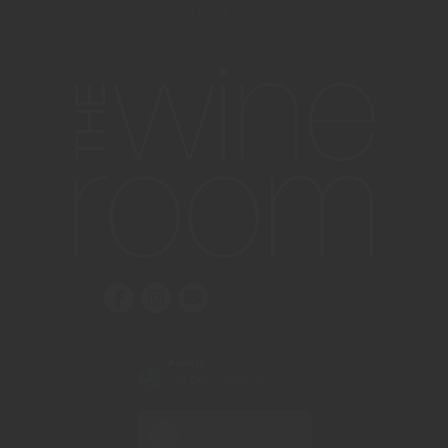
info@thewineroom.se
Personuppgiftspolicy