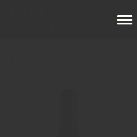
Hem
Bersano “Paisan” Nebbiolo d’Alba