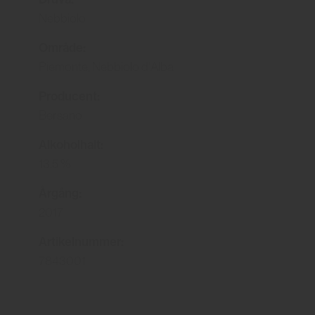
Nebbiolo
Område:
Piemonte, Nebbiolo d'Alba
Producent:
Bersano
Alkoholhalt:
13.5 %
Årgång:
2017
Artikelnummer:
7843001