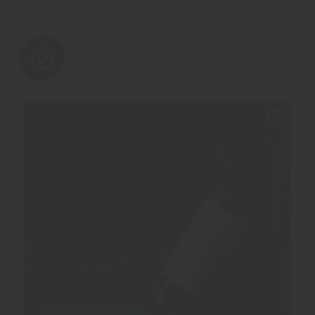
the.wine.room
814