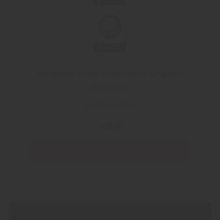
Herència Altés Interstellar Organic
Garnacha
De Haan Altés
109 Kr
Läs mer