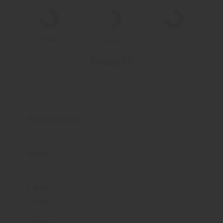
Fyllighet
Strävhet
Syra
Passar till
Förpackning:
Flaska
Volym:
750
Land:
Italien
Druva: