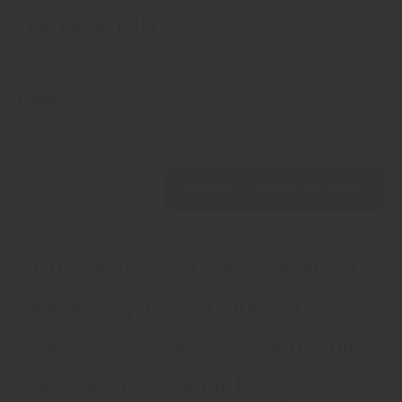
Sauvignon
179 kr
Beställ på Systembolaget
Ett medelfylligt och komplext vin
med inslag av svartvinbär, ceder,
mocka, mörka körsbär och en liten
rökig ekfatskaraktär. Lång