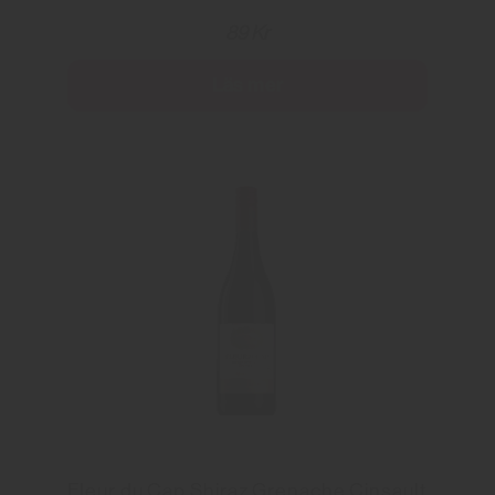
89 Kr
Läs mer
Fleur du Cap Shiraz Grenache Cinsault