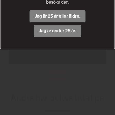
besöka den.
Jag är 25 år eller äldre.
Jag är under 25 år.
Visa fler
Andra har också tittat på