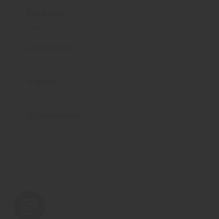
Producent:
Nine North Wine Company
Alkoholhalt:
13.5 %
Årgång:
2021
Artikelnummer:
7251601
the.wine.room
814