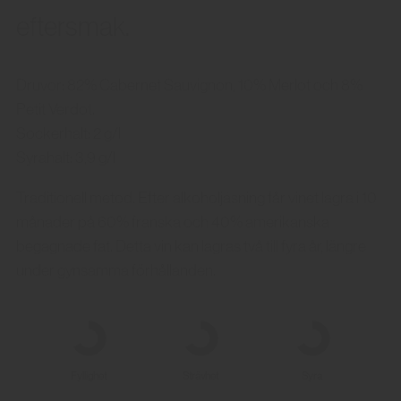
eftersmak.
Druvor: 82% Cabernet Sauvignon, 10% Merlot och 8%
Petit Verdot.
Sockerhalt: 2 g/l
Syrahalt: 3,9 g/l
Traditionell metod. Efter alkoholjäsning får vinet lagra i 10
månader på 60% franska och 40% amerikanska
begagnade fat. Detta vin kan lagras två till fyra år, längre
under gynsamma förhållanden.
Fyllighet
Strävhet
Syra