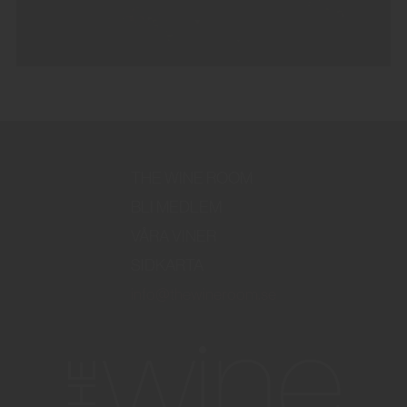
THE WINE ROOM
BLI MEDLEM
VÅRA VINER
SIDKARTA
info@thewineroom.se