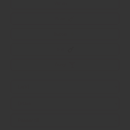
Vitt vin
Rosé
Bubbel
Sött
Övrigt