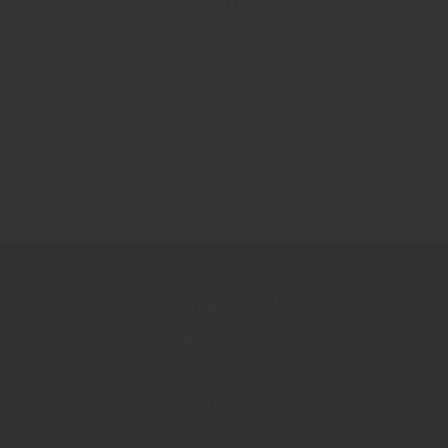
169 kr
Läs mer
Visa fler viner
THE WINE ROOM
BLI MEDLEM
VÅRA VINER
SIDKARTA
info@thewineroom.se