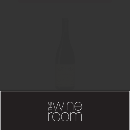
Las Cabañuelas Garnacha, 2022
Viñedos del Jorco S.L.
169 kr