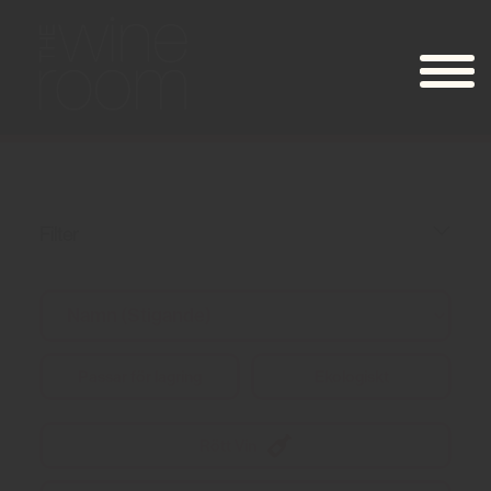
Filter
Passar för lagring
Ekologiskt
Rött Vin