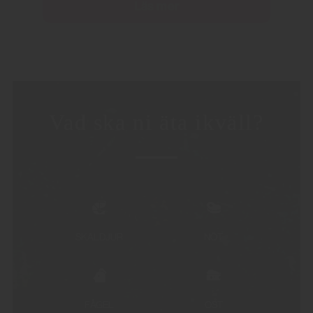
Läs mer
Vad ska ni äta ikväll?
SKALDJUR
NÖT
FÅGEL
OST