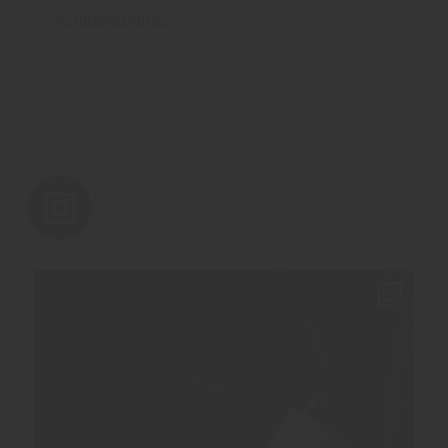
Artikelnummer:
7939
the.wine.room
814