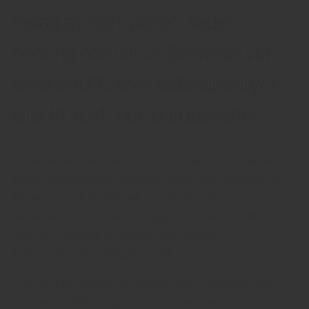
inslag av litchi, päron, fläder,
honung och citrus. Serveras vid
cirka 8-10°C som sällskapsdryck
eller till frukt- och bärdesserter.
Detta vin har framställts med méthode Ancestrale, vilket
bland annat innebär att musten jäser en första gång vid
låg temperatur på ståltank. Jäsningen avbryts genom
nedkylning, när musten har uppnått en alkoholhalt av
cirka 5%. Därefter buteljeras vinet och den
kolsyregivande jäsningen tar vid.
Cave de Die Jaillance grundades som ett medlemsägt
kooperativ 1950. Idag består kooperativet av 212