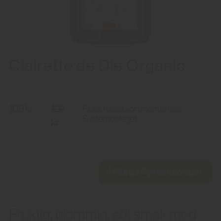
Clairette de Die Organic
109 kr
129
Finns i fasta sortimentet hos
Systembolaget
kr
Hitta på Systembolaget
Fruktig, blommig, söt smak med