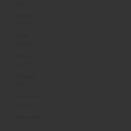
Flaska
Volym:
750ml
Land:
Frankrike
Druva:
Muskat
Område:
Rhône
Producent:
Jaillance
Alkoholhalt:
8 %