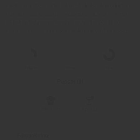
medlemmar. 1989 sattes fokus på ekologisk produktion,
och den totala arealen av ekologiska odlingar omfattar
115 hektar. Odlingarna ligger på en höjd av 270 till 600
meter över havet. Vinmakare är Arnaud Van Der Voorde.
Fyllighet
Sötma
Syra
Passar till
Efterrätt
Aperitif
Förpackning: