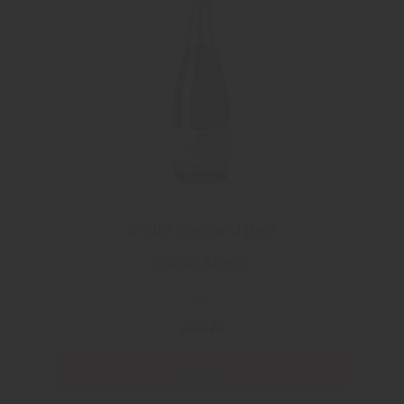
André Legrand Brut
Charles Mignon
279 Kr
329 Kr
Läs mer