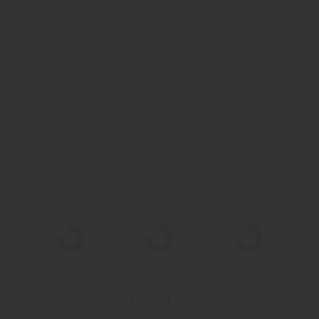
Druvor: 50% touriga nacional, 25% touriga franca och
25% tinta roriz. Vinet har lagrats i franska 300 liters ekfat i
18 månader.
Druvsorten touriga nacional odlas framförallt i de
portugisiska regionerna Alentejo, Bairrada, Beiras, Dão,
Douro och Estremadura/Lisboa. Namnet Golpe betyder
“revolution” något familjen menar är det de gjort med
vingården under de 4 generation den varit i dess ägo.
Fyllighet
Strävhet
Syra
Passar till