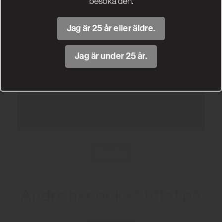
besöka den.
Jag är 25 år eller äldre.
Jag är under 25 år.
Visa fler
Andra har också tittat på