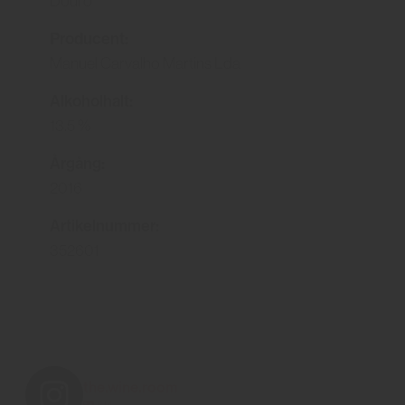
Douro
Producent:
Manuel Carvalho Martins Lda
Alkoholhalt:
13.5 %
Årgång:
2016
Artikelnummer:
352601
the.wine.room
814