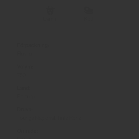
Lamm
Kött
Förpackning:
Flaska
Volym:
750
Land:
Portugal
Druva:
Touriga Naçional, Tinta Roriz
Område: