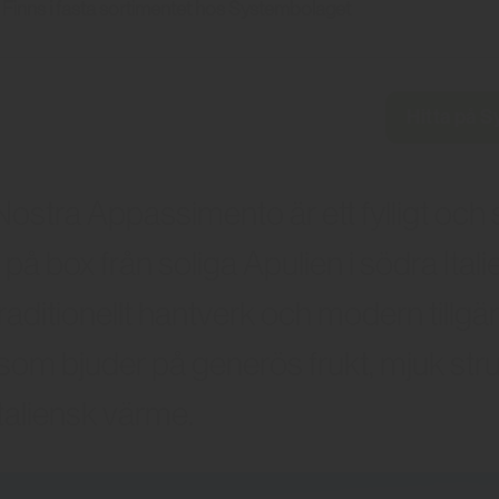
Finns i fasta sortimentet hos Systembolaget
Hitta på 
ostra Appassimento är ett fylligt och
n på box från soliga Apulien i södra Itali
raditionellt hantverk och modern tillgän
n som bjuder på generös frukt, mjuk str
italiensk värme.