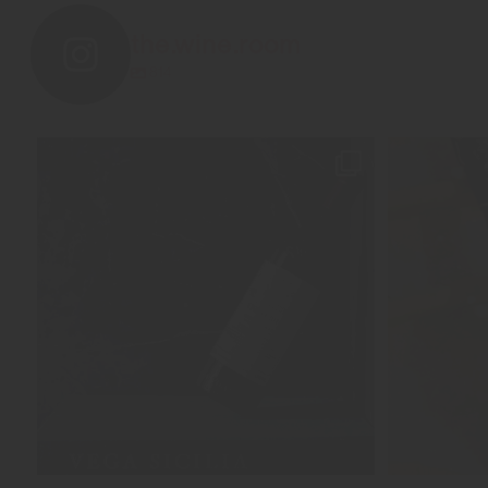
the.wine.room
814