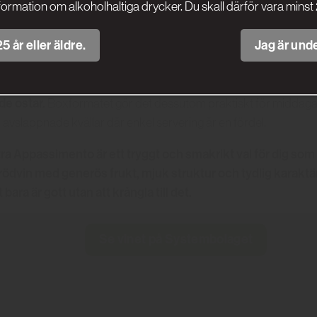
formation om alkoholhaltiga drycker. Du skall därför vara minst 
En perfekt matchning med smakrik chark & ost.
5 år eller äldre.
Jag är unde
lamm eller nötkött, gärna grillat eller l
r utmärkt till rätter av
ott val till mustiga pastarätter, pizza med kryddig topping e
de ostar.
Boxformatet gör det dessutom praktiskt för midda
r avslappnade kvällar där enkel servering är en fördel.
a Appassimento är ett tryggt och smakrikt val för dig som 
 rödvin med generös frukt, mjuk struktur och tydlig karaktär
 bara är gott utan att krångla till det.
Se vinet på Systembolaget