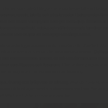
n intensiv, mörk blåröd färg och en inbjudande doft med tydliga
lommon, russin, lakrits och söta kryddor. I bakgrunden finn
rter och en lätt vaniljnyans som ger extra djup.
Smaken är 
 koncentrerad frukt, mjuka och väl integrerade tanniner sam
 rondör som skapar ett behagligt och långt avslut.
ts karaktär ligger appassimento-metoden, där utvalda druvor 
Detta g
e på vinrankorna och torka i den sena septembersolen.
mer koncentrerade aromer, en stil som för tankarna till kl
a viner som Ripasso och Amarone
. Efter vinifiering lagras vine
romerna mogna och harmoniseras innan tappning.
juk, fruktig och fyllig utan att bli tung,
vilket gör Casa Nost
pskatta både på egen hand och tillsammans med mat. Servera gärn
att lyfta fram frukten och bevara balansen.