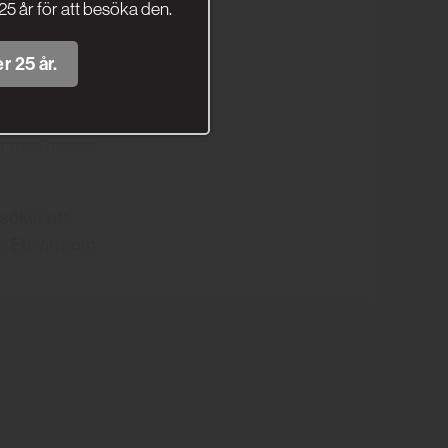
25 år för att besöka den.
r 25 år.
ångkokt. Det är
ller en ostbricka
gar med många
söker ett
. Ett vin som