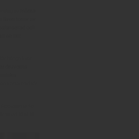
mörka
 inslag av
s även toner av
balanserad och
t en lätt
får hänga kvar
er druvorna
assiska
t en kortare tid för
ra Appassimento
a vid 16 till 18