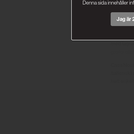
Denna sida innehåller in
Jag är 2
Vinet passa
även ett g
med lagra
gäster elle
Casa Nostr
italienskt
helt enkelt