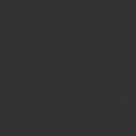
Vinet har e
körsbär, p
choklad, ö
fyllig med
sötfruktig
Bakom vine
extra läng
sötma och 
italiensk
att låta a
Stilen är m
lätt att up
grader för 