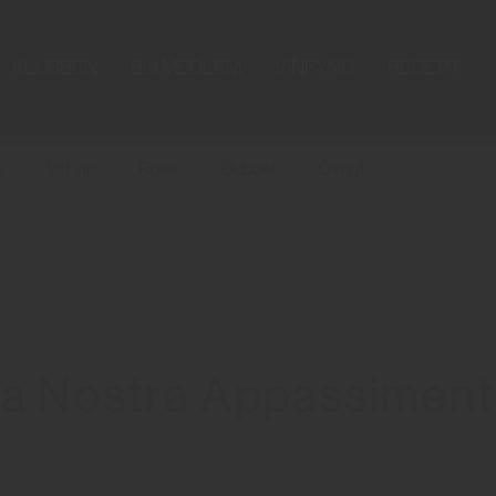
KLUBBEN
BLI MEDLEM
VINFYND
RECEPT
n
Vitt vin
Rosé
Bubbel
Övrigt
@the.w
a Nostra Appassimen