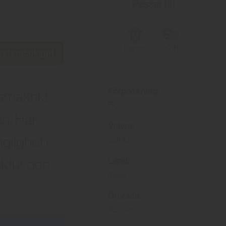
Passar till
Lamm
Kött
Systembolaget
Förpackning:
 smakrikt
Box
en. Här
Volym:
glighet i
3000
Land:
uktur och
Italien
Område:
Apulien