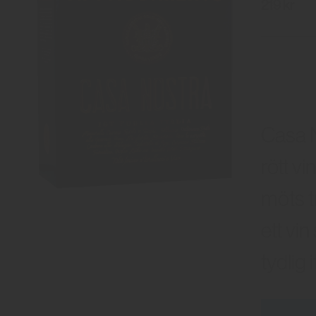
219 kr
Casa N
rött vi
möts t
ett vi
tydlig 