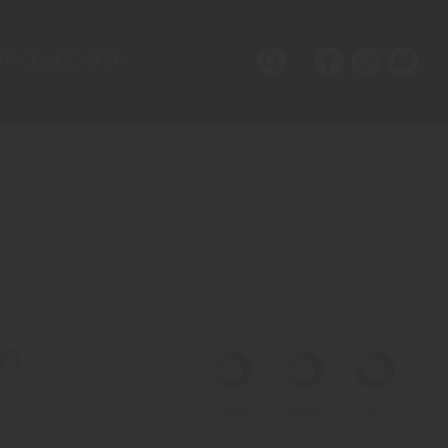
PRODUCENTER
ine.room
to
Fyllighet
Strävhet
Syra