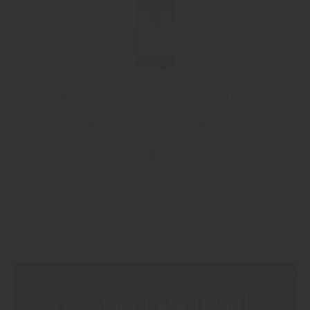
Müller-Grossmann Grüner Veltliner
Weingut Müller-Grossmann
129 Kr
Läs mer
Vad ska ni äta ikväll?