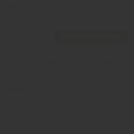
199 kr
Beställ på Systembolaget
Fruktig, mycket frisk smak med
inslag av gröna äpplen, krusbär,
mineral, örter och citron.
Noémie Vernaux grundades år 1851. Man äger inga egna
vinodlingar utan har långtidskontrakt med flera odlare i
Bourgogne. I produktionen finns inte bara röda och vita
bourgogne viner utan även mousserande vin, Crémant de