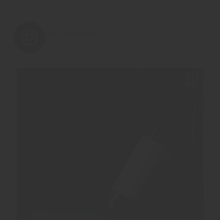
the.wine.room
814