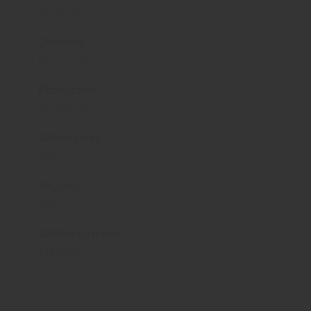
Frankrike
Område:
Bourgogne
Producent:
Noémie Vernaux
Alkoholhalt:
12.5 %
Årgång:
2020
Artikelnummer:
7146301