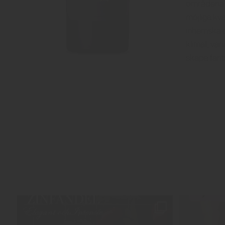
områdena A
möjliga kva
inhemska dr
klimat, var
skapa fanta