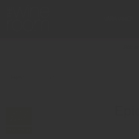
VÅRA VINER
Rött vi
Hem
Epicuro Zinfandel
Epi