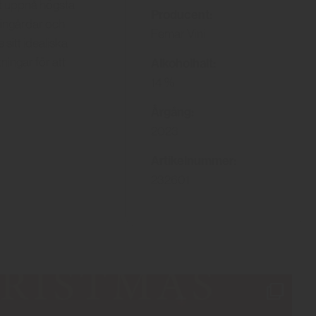
tt uppnå högsta
Producent:
 vingårdar och
Femar Vini
 sitt idealiska
tningar för att
Alkoholhalt:
14 %
Årgång:
2023
Artikelnummer:
232601