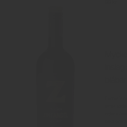
99 kr
Mycket
inslag
blåbär 
Femar Vini
strax söde
odlare över
olika områ