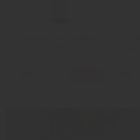
Bersano “Paisan” Nebbiolo
T
d’Alba
Black 
Bersano
Läs mer
209 Kr
139 Kr