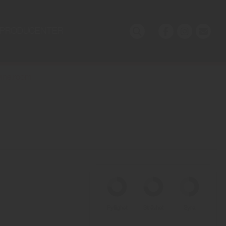
PRODUCENTER
ine.room
Fyllighet
Strävhet
Syra