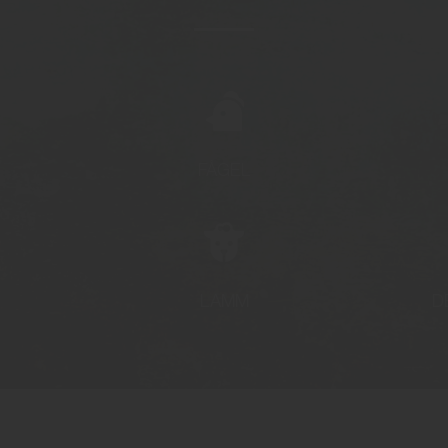
FÅGEL
LAMM
D