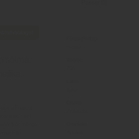
Passar till
Systembolaget
Förpackning:
Flaska
en sötma,
Volym:
750
ejlika,
Land:
Italien
Druva:
vackra Frascati,
Zinfandel
dskontrakt med
Område:
 viner från många
Apulien
ommer från