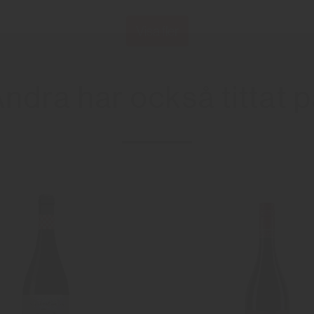
Visa fler
ndra har också tittat 