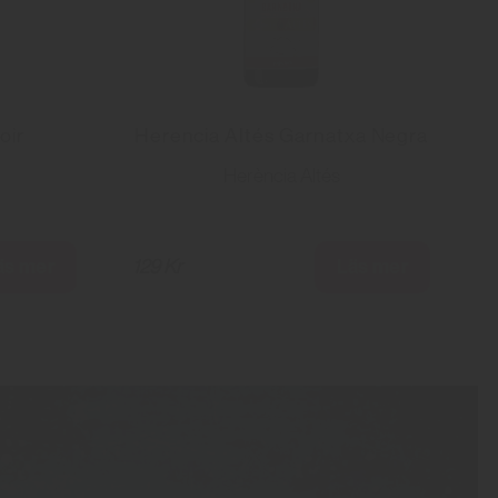
oir
Herencia Altés Garnatxa Negra
Herència Altés
äs mer
Läs mer
129 Kr