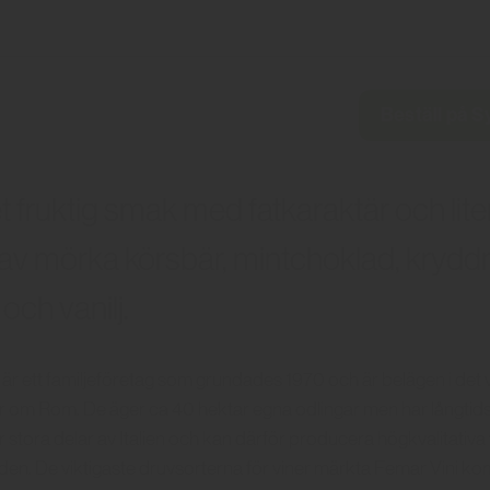
Beställ på 
 fruktig smak med fatkaraktär och lit
 av mörka körsbär, mintchoklad, kryddn
och vanilj.
 är ett familjeföretag som grundades 1970 och är belägen i det 
r om Rom. De äger ca 40 hektar egna odlingar men har långti
 stora delar av Italien och kan därför producera högkvalitativa
den. De viktigaste druvsorterna för viner märkta Femar Vini k