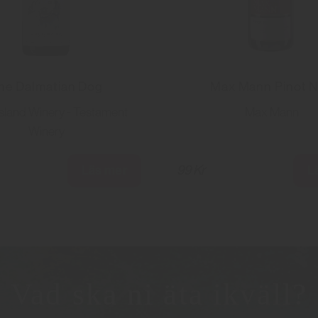
he Dalmatian Dog
Max Mann Pinot N
Island Winery - Testament
Max Mann
Winery
Läs mer
L
99 Kr
Vad ska ni äta ikväll?