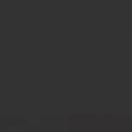
bruzzo, Apulien och Sicilien. Med respekt för miljön och för a
litet på vinerna leder det till att Femar Vini endast arbetar med
uvor från centrala och södra Italien. Södra Italien har tack vare
iation av druvor samt sin långa historia av vinodlare, alla förutsät
stiska viner.