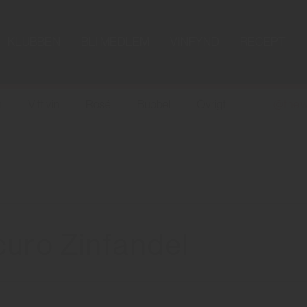
KLUBBEN
BLI MEDLEM
VINFYND
RECEPT
n
Vitt vin
Rosé
Bubbel
Övrigt
@the.w
curo Zinfandel