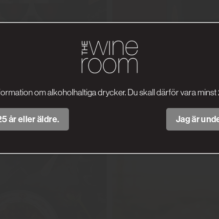
formation om alkoholhaltiga drycker. Du skall därför vara minst 
5 år eller äldre.
Jag är unde