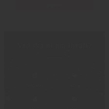
Läs mer
Vad ska ni äta ikväll?
SKALDJUR
NÖT
FÅGEL
OST