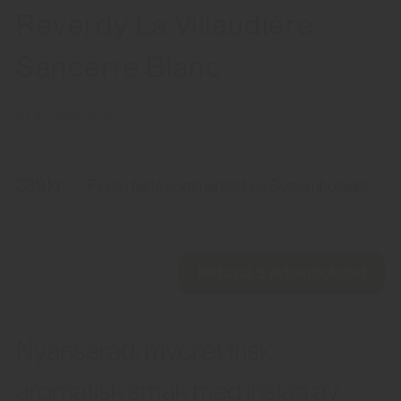
Reverdy La Villaudière
Sancerre Blanc
AOP Sancerre
239 kr
Finns i fasta sortimentet hos Systembolaget
Hitta på Systembolaget
Nyanserad, mycket frisk,
aromatisk smak med inslag av