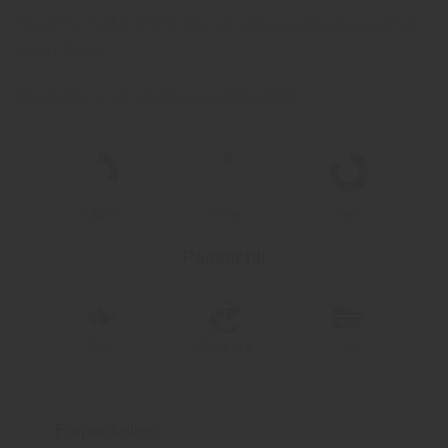
SILVER – SANCERRE Domaine De Le Villaudiere, Art.nr
5338, 219kr
Bästa Vita vinet i prisklassen 200-249kr
Fyllighet
Sötma
Syra
Passar till
Fisk
Skaldjur
Ost
Förpackning: