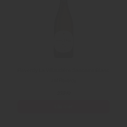
Reverdy La Villaudière Sancerre Blanc
J M Reverdy
239 Kr
Läs mer