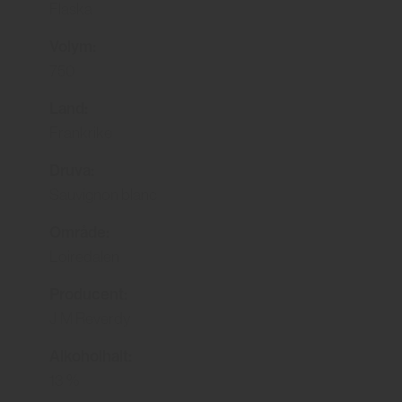
Flaska
Volym:
750
Land:
Frankrike
Druva:
Sauvignon blanc
Område:
Loiredalen
Producent:
J M Reverdy
Alkoholhalt:
13 %