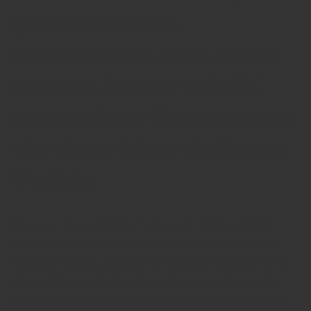
gula äpplen, mineral,
svartvinbärsblad, päron, krusbär
och citron. Serveras vid 8-10°C
som aperitif eller till syrliga getostar
eller rätter av fisk och skaldjur, eller
till sallader.
Domaine ”Reverdy Ferry” historia går tillbaka till 1850-
talet. Man är placerad i centrala delen av Sancerre på
kanten av dalen La Cassure de . En unik växtplats för vin
då ena halvan/sluttningen har kalksten och den andra
består av flinta. Sluttningarna skördas utifrån dess unika