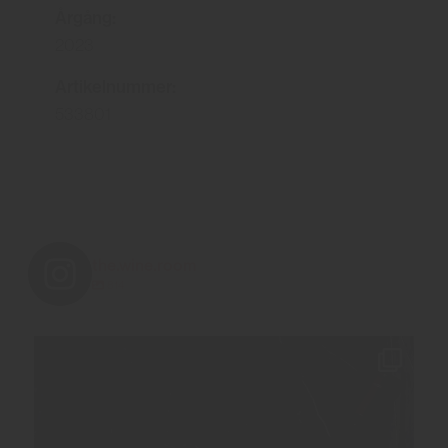
Årgång:
2023
Artikelnummer:
533801
the.wine.room
814