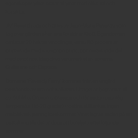
egenskaper vilket bidrar till viner med olika stil och
karaktär.
JM Reverdy ägs och drivs av Jean-Marie Reverdy, som
tog över gården efter sina föräldrar 1980. Egendomen
omfattar 20 hektar vinodlingar, varav 80 procent är
planterade med sauvignon blanc, och resterande del
med pinot noir. Idag drivs varumärket av sönerna
Guillaume och Baptiste.
Domaine ”Reverdy Ferry” kommer från en vingård
bestående av lera och kalksten. Uttaget är begränsat till
ca. 50hl/ha. Druvorna pressas och får sedan jäsa i låg
temperatur (18-20 grader) i rostfria ståltankar. Ingen
malolaktisk jäsning förekommer. Vinet lagras sedan på sin
jästfällning tills det är dags att buteljera efterföljande
sommar.