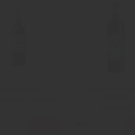
esquera Crianza
Castelmondo Ripa
MAGNUM
as Alejandro Fernandez
Winepartners
Läs mer
L
219 Kr