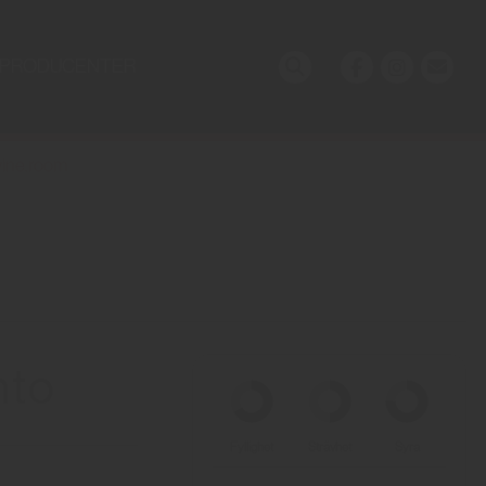
PRODUCENTER
ine.room
nto
Fyllighet
Strävhet
Syra