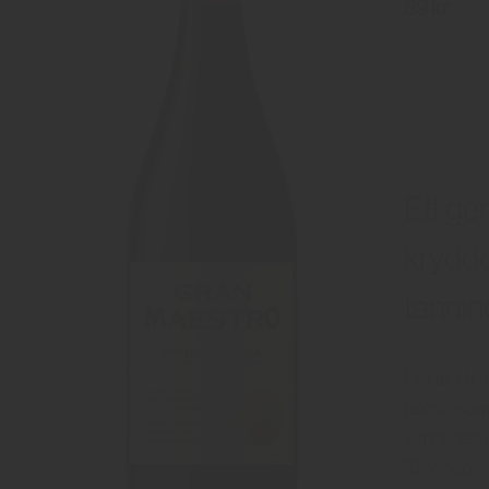
89 kr
Ett ge
kryddo
tannin
Det är ett 
teknik som
lämnades k
”Sirocco-v