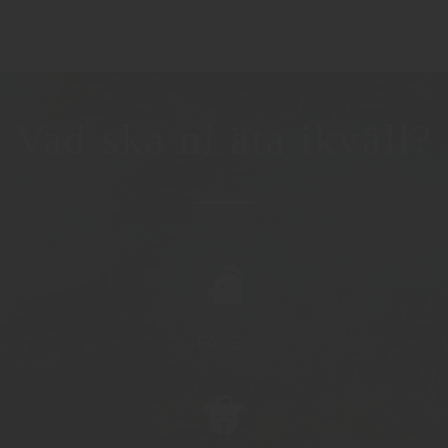
Vad ska ni äta ikväll?
FÅGEL