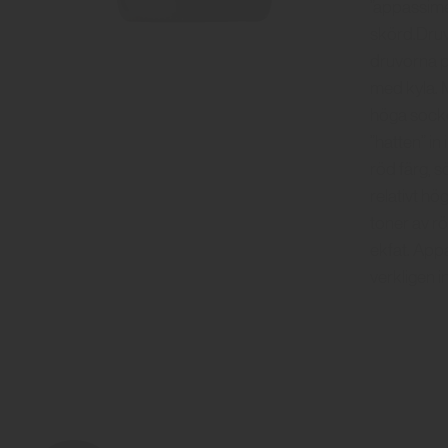
”appassime
skörd.Druv
druvorna p
med kyla. M
höga socke
”hatten” in
röd färg, s
relativt h
toner av rö
ekfat. App
verkligen i