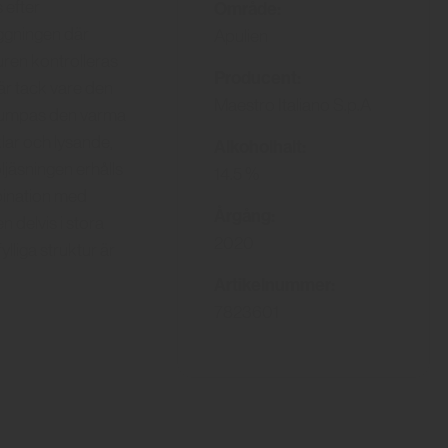
 efter
Område:
äggningen där
Apulien
uren kontrolleras
Producent:
är tack vare den
Maestro Italiano S.p.A
 pumpas den varma
klar och lysande,
Alkoholhalt:
ljäsningen erhålls
14.5 %
mbination med
Årgång:
 delvis i stora
2020
liga struktur är
Artikelnummer:
7823601