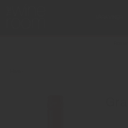
VÅRA VINER
Rött vi
Hem
Gran Maestro Appassimento
Gra