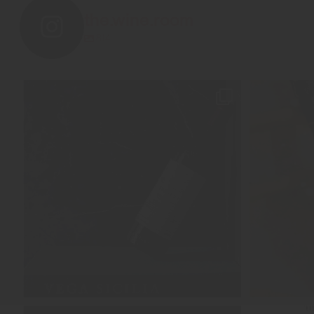
the.wine.room
814