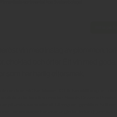
Finns i fasta sortimentet hos Systembolaget
Hitta på 
neröst vin med inslag av plommon, tork
r, choklad och örter. Ett vin med goda
er som har härlig eftersmak.
spännande vin då Gran Maestro IGT är framställt enligt en uråldri
 använts under flera århundraden i Salento. Druvorna Primitiv
var på vinstockarna efter att full mognad uppnåtts och då den 
inden” senare sveper fram över vingården torkar druvorna och 