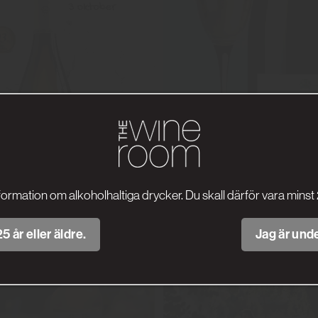
formation om alkoholhaltiga drycker. Du skall därför vara minst 
5 år eller äldre.
Jag är unde