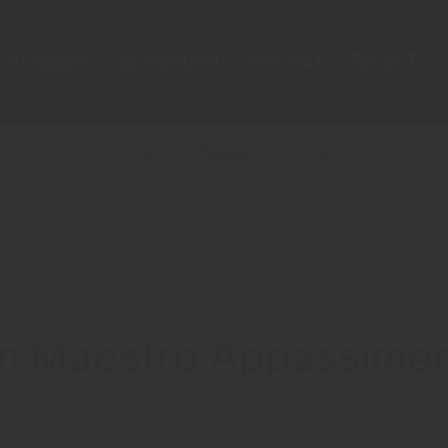
KLUBBEN
BLI MEDLEM
VINFYND
RECEPT
n
Vitt vin
Rosé
Bubbel
Övrigt
@the.w
n Maestro Appassime