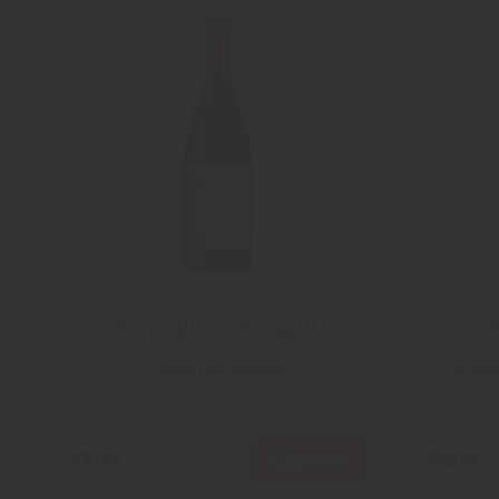
Zonnebloem Cinsault
P
Distell Bergkelder
Bodeg
Läs mer
109 Kr
239 Kr