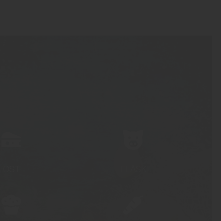
OST
FLÄSK