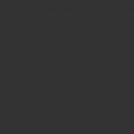
nto-process” skapas. Vissa delar av druvorna har även torkats
orna handplockas för att inte skadas. De förs sedan till vinanl
ressas och förs över till öppna jästankar där jäsningstemperat
en ”hatten” längst upp i tanken, som består av druvornas skal, 
rkoncentrationen och den varma luften; het. Under dagarna
 i den kalla musten, vilket skapar en termisk ”chock” som ger en 
öta tanniner och stor koncentration av musten. I slutet av alkoho
ög alkoholhalt med lätt restsötma och söta, mjuka tanniner i ko
da bär samt kryddor. Gran Maestro lagras efter alkoholjäsningen
assimento betyder torkning och denna Appassimento med sin fyl
ntressant.