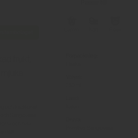
Passar till
Lamm
Kött
Fläsk
Systembolaget
Förpackning:
ad frukt,
Flaska
, mjuka
Volym:
750 ml
Land:
Italien
g och traditionell
o och Sangiovese
Druva:
torra och heta
Primitivo, Sangiovese
en lätt