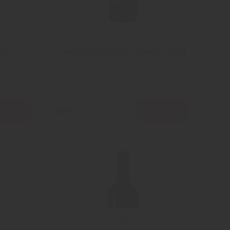
lo
Farmers Market Organic Red
s mer
Läs mer
89 kr