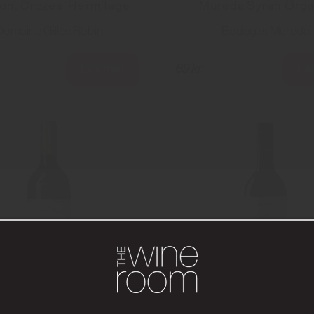
lon, Crozes-Hermitage
Mureda Syrah Orga
Domaine Gilles Robin
Bodegas Mureda
Läs mer
Lä
69 kr