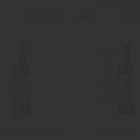
Läs mer
Lä
209 kr
Tondonia Tinto Reserva
Ribera 1 One