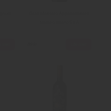
agnum
Gran Maestro Appassimento
Maestro Italiano S.p.A
s mer
Läs mer
89 kr