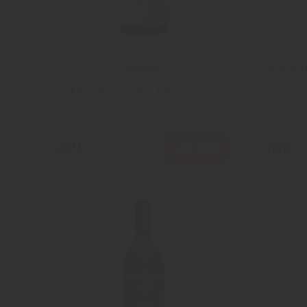
Golpe
Fleur 
Manuel Carvalho Martins Lda
Läs mer
209 kr
119 kr