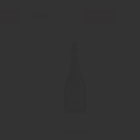
s mer
Läs mer
945 kr
Petite Petit