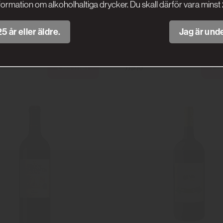
formation om alkoholhaltiga drycker. Du skall därför vara minst 
ioja Alta Gran Reserva
La Miranda de Secast
890
Viñas del Vero
5 år eller äldre.
Jag är unde
La Rioja Alta
Läs mer
Lä
119 kr