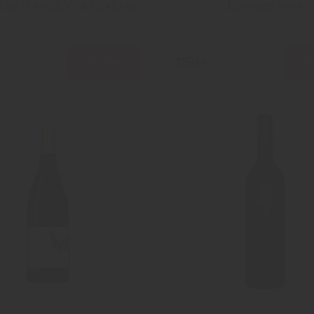
 de Heredia Viña Tondonia
Bodegas Aster
Läs mer
Lä
129 kr