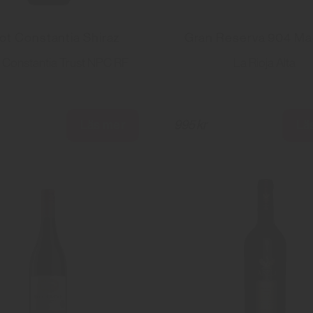
ot Constantia Shiraz
Gran Reserva 904 M
 Constantia Trust NPC RF
La Rioja Alta
Läs mer
Lä
995 kr