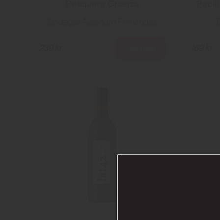
Pesquera Crianza
Papil
Bodegas Alejandro Fernandez
Läs mer
239 kr
169 kr