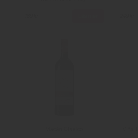
Läs mer
169 kr
249 kr
Macán Clasico
Viña 