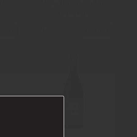
nic
Morgon La Croix Gaillard
Pardon & Fils
s mer
Läs mer
149 kr