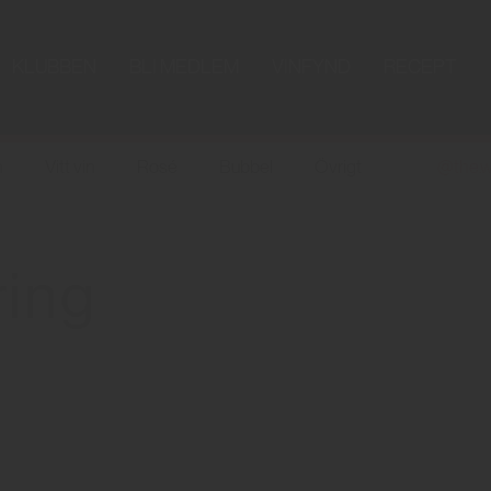
KLUBBEN
BLI MEDLEM
VINFYND
RECEPT
n
Vitt vin
Rosé
Bubbel
Övrigt
@the.w
ring