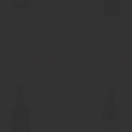
du Cap Shiraz Grenache
Fleur du Cap Lasz
Cinsault
Bergkelder
Bergkelder
Läs mer
Lä
349 kr