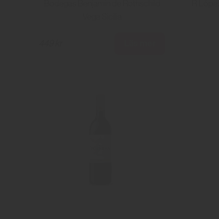
Bodegas Benjamin de Rothschild
R López
Vega Sicilia
Läs mer
449 kr