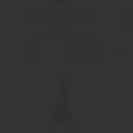
Hacienda Zorita Criado en
Gro
Barrica
Groot
Marqués de la Concordia
59 kr
Läs mer
179 kr
89 kr