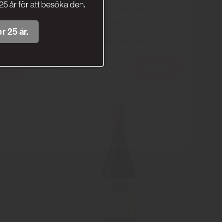
25 år för att besöka den.
illa
Herencia Altés Garnatxa
Negra
r 25 år.
Herència Altés
s mer
Läs mer
129 kr