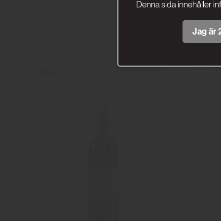
Denna sida innehåller in
Lat 42 Gran Reserva
La R
Torre de Oña
Jag är 2
209 kr
Läs mer
1995 kr
249 kr