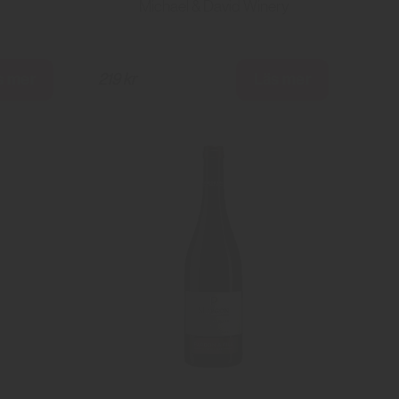
Michael & David Winery
s mer
Läs mer
219 kr