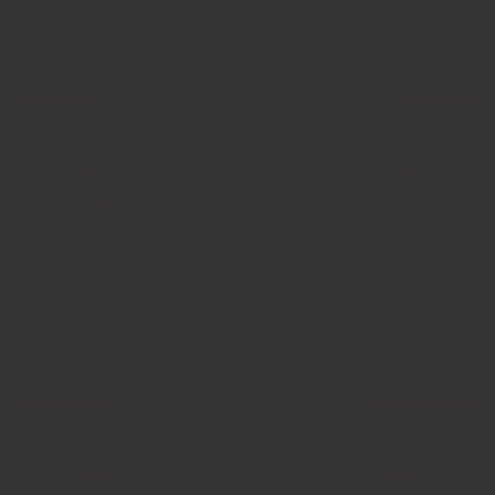
Herència Altés
Jacobsdal Estate
Jean Max Roger
La Rioja Alta
Le Bonheur
Leon Beyer
Lorenzo Inga
Lupé-Cholet
Maestro Italiano S.p.A
Marques de Monistrol
Michael – David
Neethlingshof Estate
Pardon & Fils
Pierre Sparr
Pol Rémy
Pongrácz
Preiss-Hennÿ
R. López de Heredia Viña Tondonia
Reichsrat Von Buhl
Tokaj Oremus
Torre de Oña