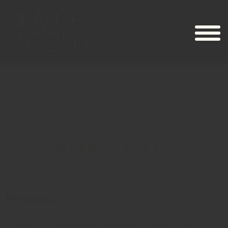
Pongrácz
Pongrácz är inspirerad av Desiderius Pongrácz, en