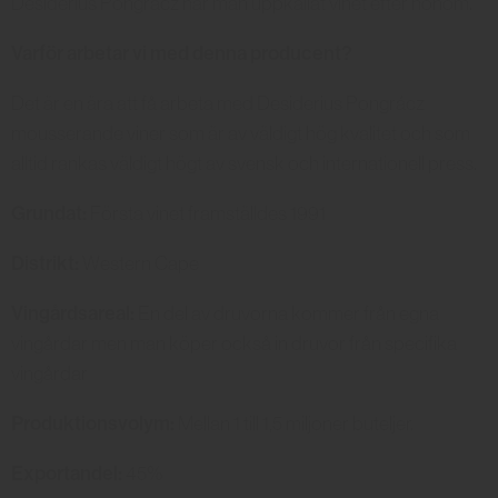
Desiderius Pongrácz har man uppkallat vinet efter honom.
Varför arbetar vi med denna producent?
Det är en ära att få arbeta med Desiderius Pongrácz
mousserande viner som är av väldigt hög kvalitet och som
alltid rankas väldigt högt av svensk och internationell press.
Grundat:
Första vinet framställdes 1991
Distrikt:
Western Cape
Vingårdsareal:
En del av druvorna kommer från egna
vingårdar men man köper också in druvor från specifika
vingårdar
Produktionsvolym:
Mellan 1 till 1,5 miljoner buteljer.
Exportandel:
45%