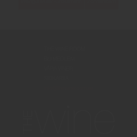
Weingut Müller-Grossmann
Zonnebloem
THE WINE ROOM
BLI MEDLEM
VÅRA VINER
SIDKARTA
info@thewineroom.se