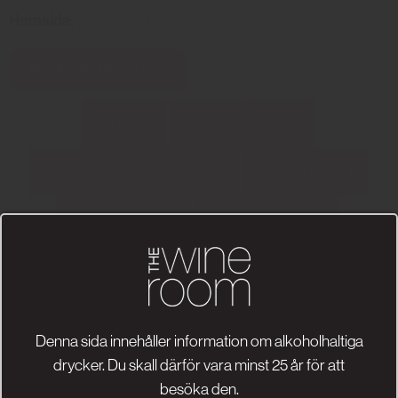
Hemsida:
www.pongracz.co.za/
Producentens viner
Alto Estate
Anecoop
Bersano
Bodegas Alejandro Fernandez
Bodegas Mureda
Bodegas Tradicion
Bodegas Vega Sicilia
Bouvet-Ladubay
Buil & Giné
Castello di Ama
Castle Rock
Champagne de Saint Gall
Denna sida innehåller information om alkoholhaltiga
drycker. Du skall därför vara minst 25 år för att
Charles Mignon
Château Barréjat
Château d´Arsac
besöka den.