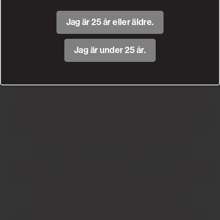
Cielo e Terra
Clos Figueras
Couly – Dutheil
Distell
Jag är 25 år eller äldre.
Domaine Aegerter
Domaine Bernard Defaix
Jag är under 25 år.
Domaine Bourillon Dorléans
Domaine Bousquet
Domaine de Calet
Domaine du Vieux Télégraphe
Domaine Gilles Robin
Domaine Jean-Claude Chatelain
Domaine Reverdy Ferry
Durbanville Hills
Fleur du Cap
Groot Constantia
Hacienda El Espino
Hayman´s Distillers
Herdade dos Grous