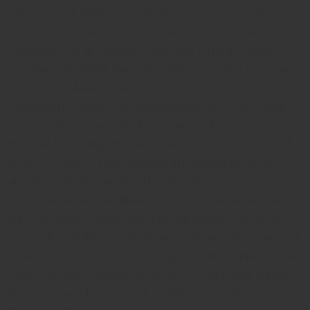
adelsman och flykting från Ungern, vars visioner och visdom
utvecklade vinnäringen i Kapprovinsen. Desiderius
Pongrácz kom till Sydafrika 1956 efter att ha flytt undan
revolten i hemlandet. Innan dess tillbringade han 12 år som
krigsfånge i Sibiriens saltgruvor.
Desiderius Pongrácz var utbildad oenolog och han hade
stora kunskaper om ädla druvsorter och hur man
framställde vin enligt champagnemetoden när han kom till
Sydafrika. Hans kunnande ledde till kvalitetshöjning av
vinodling och vintillverkning i framför allt Kap-provinsen. Ett
av hans skötebarn var tillverkning av mousserande viner
som framställdes enligt champagnemetoden. Det vill säga
att vinet framställts genom att genomgå en andra jäsning på
butelj. I Sydafrika går framställningsmetoden under namnet
”Méthode Cap Classique” då namnet Champagne endast
får användas i Champagne, Frankrike. För att hedra