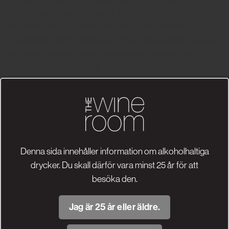
antalet pressar gör det möjligt att vinifiera de olika
vingårdslägena och dess druvor separat. Vinerna Inga
förändringar i stil för vinerna i La Rioja Alta –serien. Men de
har fler strängar på sin lyra, Vingården Torre de Oña S.A. är
förvärvades för snart tio år sedan och producerar ett rött
vin i mer modern stil. I Rias Baixas görs vinet Lagar de
Cervera som är ett vitt lätt vin väl lämpat till skaldjur. Även i
Ribera del Duero har vinfirman intressen. Undertecknad har
den här gången provat de klassiska riojorna samt den mer
moderna Baron de Oña. Samtliga viner bör luftas och kan
utan problem lagras ytterligare tre till fem år.
Denna sida innehåller information om alkoholhaltiga
drycker. Du skall därför vara minst 25 år för att
Producentens viner
besöka den.
Jag är 25 år eller äldre.
Alto Estate
Anecoop
Bersano