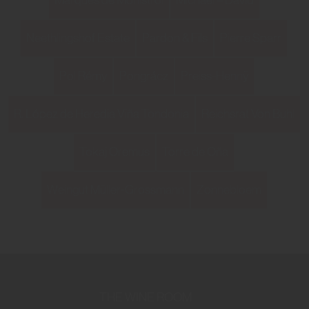
Neethlingshof Estate
Pardon & Fils
Pierre Sparr
Pol Rémy
Pongrácz
Preiss-Hennÿ
R. López de Heredia Viña Tondonia
Reichsrat Von Buhl
Tokaj Oremus
Torre de Oña
Weingut Müller-Grossmann
Zonnebloem
THE WINE ROOM