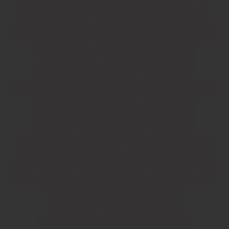
Domaine de Calet
Domaine du Vieux Télégraphe
Domaine Gilles Robin
Domaine Jean-Claude Chatelain
Domaine Reverdy Ferry
Durbanville Hills
Fleur du Cap
Groot Constantia
Hacienda El Espino
Hayman´s Distillers
Herdade dos Grous
Herència Altés
Jacobsdal Estate
Jean Max Roger
La Rioja Alta
Le Bonheur
Leon Beyer
Lorenzo Inga
Lupé-Cholet
Maestro Italiano S.p.A
Marques de Monistrol
Michael – David