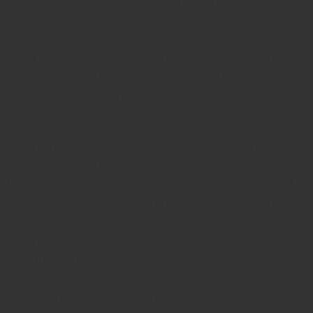
Madrid där en flaska Reserva 1894 kostade 2 pesetas. Hela
1900-talet har präglats av kvalitets utveckling för La Rioja
Alta. För att bli mer komplett som producent köpte man
Lagar de Fornelos i Rias Baixas på 80-talet samt mark i
Ribera del Duero i början av 90-talet för att bygga sin egen
bodega Aster från grunden.
Man köpte även Torre de Ona i Rioja Alavesa. Traditionellt
har vinerna i norra Spaniens röda viner varit dominerade av
ekfatsaromer medan La Rioja Alta S.A alltid har premierat
frukten i vinerna. Vinfirmans historia sträcker sig tillbaka till
slutet av 1800-talet. Firman grundades 1890 i Barrio de la
estación. Tillsammans med fransk kompetens
importerades 33 jäskar i ek tillsammans med hela 3500
ekfat från Bordeaux, som då härjades svårt av vinlusen.
Även Rioja härjades ett par år senare svårt av vinlusen,
varvid många drömmar gick i stöpet. Tack vare stora