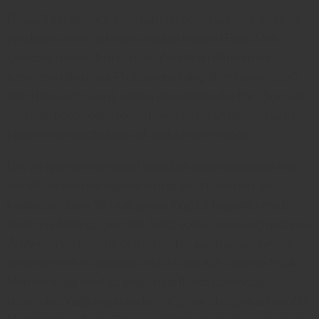
Dessa 5 familjer gick samman i sin gemensamma dröm att
producera viner av högsta möjliga kvalitet i Rioja. Man
lyckades mycket bra och omgående erhöll man fina
internationella priser. Phylloexeran slog till i mitten av 1890-
talet i Rioja och även La Rioja Alta drabbades hårt. Som väl
var hade botemedlet redan kommits på, så det var bara att
plantera om vingårdarna så snabbt som möjligt.
Det var givetvis ett mycket tungt bakslag ekonomiskt men
när allt var klart var ägarna än mer beslutsamma i sin
kvalitets strävan. 1904 slog man ihop La Rioja Alta med
Bodegas Ardanza, som för övrigt ägdes av en av grundarna.
Årgången var lysande och för att fira sammanslagningen
skapade man ett speciellt vin; La Rioja Alta Reserva 1904.
Man var tidiga med att sälja vin på flaska och första
noterade försäljningen, redan 1902, var till ett privat hushåll i