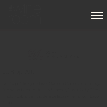
La Rioja Alta
Den 10 juli 1890 grundades Sociedad Vinicola de La Rioja
Alta av familjerna; Ardanza y Sanchez, Garcia Cid y Gárate,
Prado y Lablanca, Puig de la Bellacas y Herrán och Lacort
Tapia.