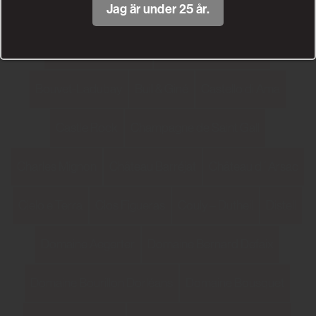
Jag är under 25 år.
Bodegas Alejandro Fernandez
Bodegas Mureda
Bodegas Tradicion
Bodegas Vega Sicilia
Bouvet-Ladubay
Buil & Giné
Castello di Ama
Castle Rock
Champagne de Saint Gall
Charles Mignon
Château Barréjat
Château d´Arsac
Cielo e Terra
Clos Figueras
Couly – Dutheil
Distell
Domaine Aegerter
Domaine Bernard Defaix
Domaine Bourillon Dorléans
Domaine Bousquet