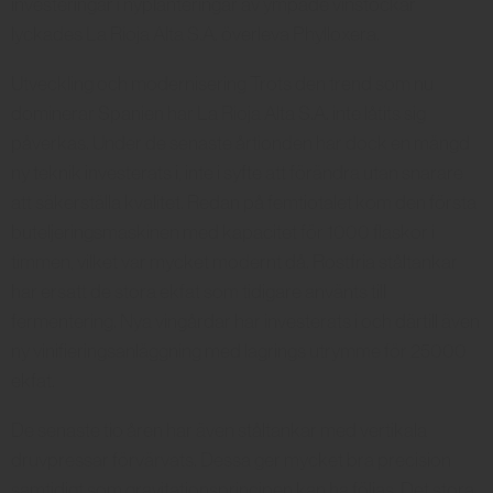
investeringar i nyplanteringar av ympade vinstockar
lyckades La Rioja Alta S.A. överleva Phylloxera.
Utveckling och modernisering Trots den trend som nu
dominerar Spanien har La Rioja Alta S.A. inte låtits sig
påverkas. Under de senaste årtionden har dock en mängd
ny teknik investerats i, inte i syfte att förändra utan snarare
att säkerställa kvalitet. Redan på femtiotalet kom den första
buteljeringsmaskinen med kapacitet för 1000 flaskor i
timmen, vilket var mycket modernt då. Rostfria ståltankar
har ersatt de stora ekfat som tidigare använts till
fermentering. Nya vingårdar har investerats i och därtill även
ny vinifieringsanläggning med lagrings utrymme för 25000
ekfat.
De senaste tio åren har även ståltankar med vertikala
druvpressar förvärvats. Dessa ger mycket bra precision
samtidigt som gravitationsprincipen kan ha följas. Det stora