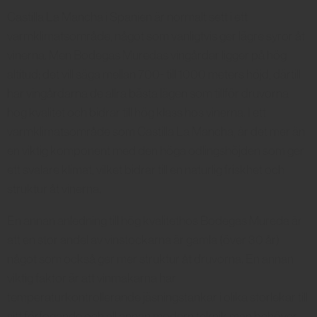
Castilla La Mancha i Spanien är normalt sett i ett
varmklimatsområde, något som vanligtvis ger lägre syror åt
vinerna. Men Bodegas Muredas vingårdar ligger på hög
altitud; det vill säga mellan 700- till 1000 meters höjd, därtill
har vingårdarna de allra bästa lägen som tillför druvorna
hög kvalitet och bidrar till hög klass hos vinerna. I ett
varmklimatsområde som Castilla La Mancha, är det mer än
en viktig komponent med den höga odlingshöjden som ger
ett svalare klimat, vilket bidrar till en naturlig friskhet och
struktur åt vinerna.
En annan anledning till hög kvalitethos Bodegas Mureda är
att en stor andel av vinstockarna är gamla (över 30 år)
något som också ger mer struktur åt druvorna. En annan
viktig faktor är att vinmakarna har
temperaturkontrollerande jäsningstankar i olika storlekar till
sitt förfogande och all annan modern teknik man behöver.