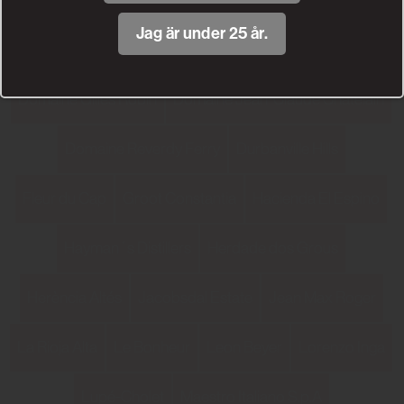
Jag är under 25 år.
Domaine de Calet
Domaine du Vieux Télégraphe
Domaine Gilles Robin
Domaine Jean-Claude Chatelain
Domaine Reverdy Ferry
Durbanville Hills
Fleur du Cap
Groot Constantia
Hacienda El Espino
Hayman´s Distillers
Herdade dos Grous
Herència Altés
Jacobsdal Estate
Jean Max Roger
La Rioja Alta
Le Bonheur
Leon Beyer
Lorenzo Inga
Lupé-Cholet
Maestro Italiano S.p.A