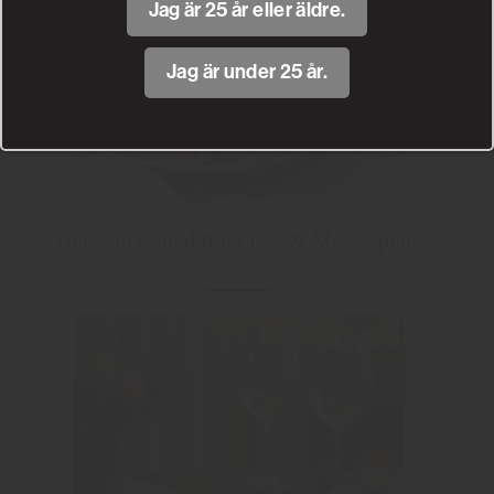
Jag är 25 år eller äldre.
Jag är under 25 år.
Gurkrullar med Rökt Lax & Mascarpone