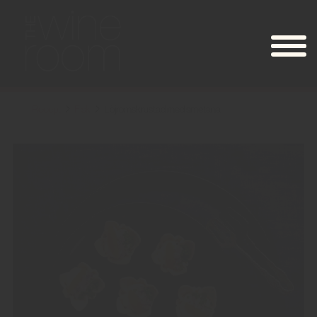
Recept
Fisk
Löjromskrustad med smetana