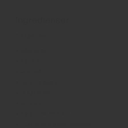
Ingredienser
För 8 personer:
2
dl
smetana
1
st
citron
2
krm
salt
1
krm
svartpeppar
16
st
krustader
80
g
löjrom
1/2
st
röd lök
, finhackad
1/2
kruka
färsk gräslök
, finhackad