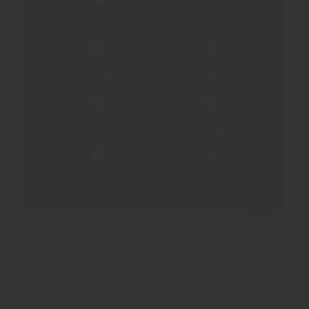
FÅGEL
OST
FLÄSK
FISK
VILT
LAMM
DESSERT
VEGETARISKT