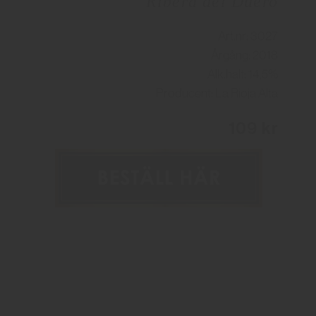
Ribera del Duero
Art.nr: 3027
Årgång: 2018
Alk.halt: 14,5%
Producent: La Rioja Alta
109 kr