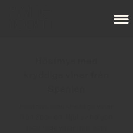
Höstmys med
kryddiga viner från
Spanien
Höstmys med kryddiga viner
från Spanien. Njut av helgen
med röda viner från heta