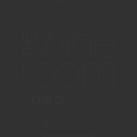
SIDKARTA
info@thewineroom.se
Personuppgiftspolicy