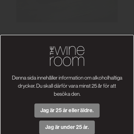
Tamaral
Krut och
Ribera del Duero –
kraft!
Denna sida innehåller information om alkoholhaltiga
Art.nr: 2163
drycker. Du skall därför vara minst 25 år för att
Årgång: 2018
besöka den.
Alk.halt: 14%
Producent: Bodegas Tamaral
Jag är 25 år eller äldre.
139 kr
Jag är under 25 år.