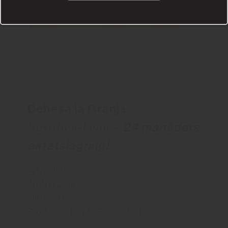
Dehesa la Granja
24 månaders
Kastilien-León –
ekfatslagring!
Art.nr: 4505
Årgång: 2014
Alk.halt: 14,5%
Producent: Familia Fernandez Rivera