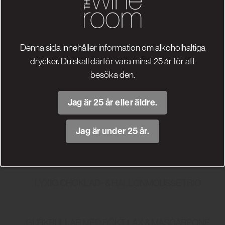
vin framställt till 100% av den gröna druvan chardonnay vilket
gör vinet till en “Blanc de Blancs”.
Denna sida innehåller information om alkoholhaltiga
Search
drycker. Du skall därför vara minst 25 år för att
besöka den.
Search
Recent Posts
Jag är 25 år eller äldre.
Jag är under 25 år.
NYHET! PIEMONTE BARBERA VALLE DI NEBBIA
LYXIG CHOKLAD- & HALLONMOUSSETRIO
GURKRULLAR MED RÖKT LAX & MASCARPONE