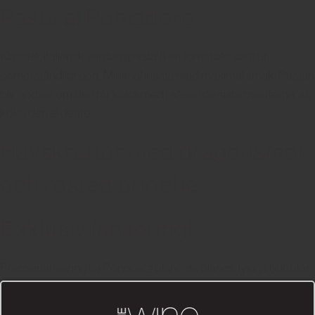
Pasta al Pomadoro
Klassisk italiensk vardagspasta & en tomatsås som är
oemotståndligt god. Minimal insats med maximal smak. Pastan
blir godast om den får koka med i såsen de sista minuterna, så
koka den al dente.
Havskräftor med dragonsmör
och rostad brioche
Exklusiv lansering!
Premiärlansering av Pongrácz blanc de blancs, lyxiga bubblor
från Sydafrika. Pongrácz Blanc de Blancs är ett mousserande
vin från Sydafrika framställd enligt méthode cap classique, ett