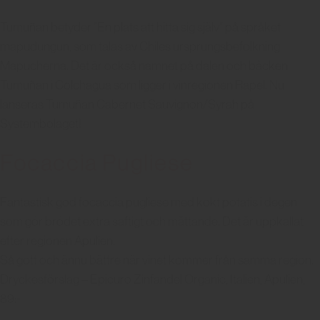
Tumuñan betyder “En plats att hitta sig själv” på språket
mapudungun, som talas av Chiles ursprungsbefolkning
Mapucherna. Det är också namnet på dalen och bäcken
Tumuñan i Colchagua som ligger i vinregionen Rapel. Nu
lanseras Tumuñan Cabernet Sauvignon/Syrah på
Systembolaget!
Focaccia Pugliese
Fantastisk god focaccia pugliese med kokt potatis i degen
som gör brödet extra saftigt och mättande. Det är uppkallat
efter regionen Apulien.
Så gott och ännu bättre när vinet kommer från samma region.
Dryckesförslag – Epicuro Zinfandel Organic, Italien, Apulien,
89:-