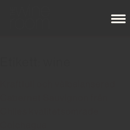
Etikett: wine
Kraftfull och välbalanserad
Cabernet Sauvignon från
Chiles kvalitetsområde
Colchagua