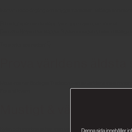
Ikonvin i topp-årgång och snygga fransoser i tillfälliga sortiment
Ett riktigt spännande släpp lyser upp novembermörkret.
Den 28:e November släpper Systembolaget nyheter i tillfälliga sor
Tre starka tips nedan! 👇
Prova världens äldsta
Missa inte när Bodegas Tradición – en av världens mest mytom
Först till kvarn!
Mustigt & värmande: vår
Kylan och mörkret är här, men vad gör det när man får krypa in i
Denna sida innehåller in