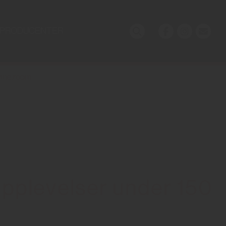
PRODUCENTER
ine.room
upplevelser under 150