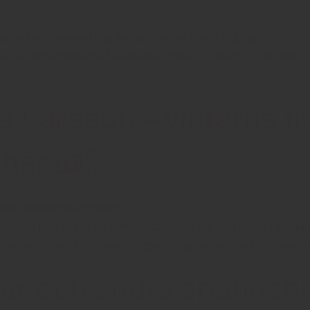
n vet var man ska leta, får man faktiskt betydligt mer.
r kompromissa med kvaliteten, trots en prislapp under 150 kr. D
a Larsson – vinterns f
här 🎁🍾✨
ste champagne-present.
-motiv fulla av joie de vivre. Sedan dess har hon snabbt segl
pagne-hus en unik presentförpackning i begränsad upplaga infö
år och andra spännand