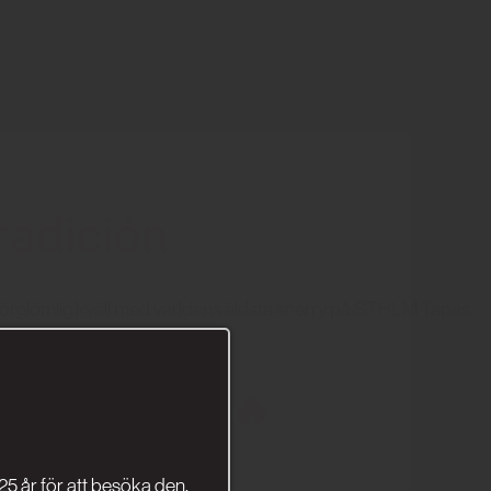
radición
örglömlig kväll med världens äldsta sherry på STHLM Tapas.
 kvällar 🍷 🔥
25 år för att besöka den.