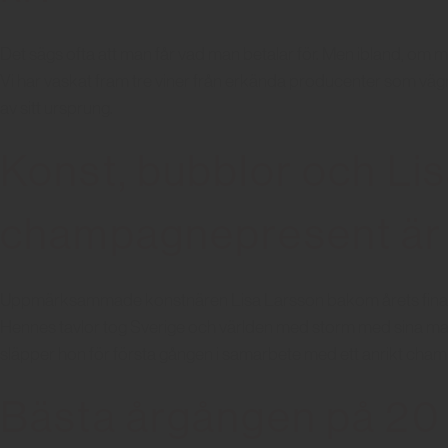
Det sägs ofta att man får vad man betalar för. Men ibland, om ma
Vi har vaskat fram tre viner från erkända producenter som vägra
av sitt ursprung.
Konst, bubblor och Lis
champagnepresent är 
Uppmärksammade konstnären Lisa Larsson bakom årets fina
Hennes tavlor tog Sverige och världen med storm med sina mat
släpper hon för första gången i samarbete med ett anrikt cham
Bästa årgången på 20 