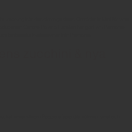
nets ursprung från den dimmiga dalen. Området är känt för viner
roducenten Cantine Povero. Familjen har gjort vin i Piemonte
ram fantastiska kvalitetsviner från Piemonte.
ens zucchini & nya
d mycket smak såsom Poggio le Volpi där sötman i vinet och