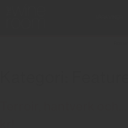
VÅRA VINER
Rött vi
Kategori: Featur
Terroir, hantverk och…
kr!