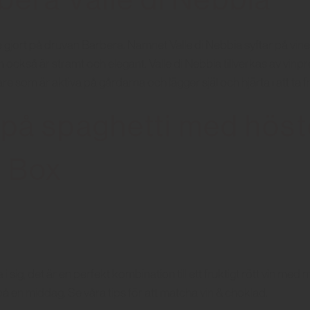
te gjort på druvan Barbera. Namnet Valle di Nebbia syftar på vi
 också är stramt och elegant. Valle di Nebbia tillverkas av vinp
 som är aktiva på gårdarna och lägger själ och hjärta i att ta f
 på spaghetti med höst
n Box
sig, det är en perfekt kombination till ett fruktigt rött vin me
å en middag. Se våra tips för att matcha vin & choklad.