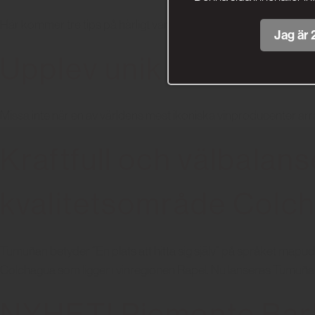
Här kommer tre tips på härligt värmande rätter och deras perfe
Jag är 2
Upplev unik provning m
Missa inte när en av världens mest ikoniska vinproducenter arra
Kraftfull och välbalan
kvalitetsområde Colc
Tumuñan betyder “En plats att hitta sig själv” på språket ma
Colchagua som ligger i vinregionen Rapel. Nu lanseras Tumu
NYHET! Piemonte Barb