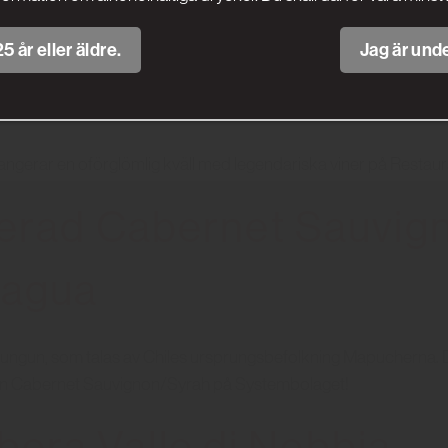
kta vinmatchningar, från snabb och syndigt god salsiccia-lasagn
5 år eller äldre.
Jag är unde
ed Vega Sicilia
ngerar en oförglömlig kväll med legendariska viner på Restauran
serad Cabernet Sauvign
hagua
pudungun, som talas av Chiles ursprungsbefolkning Mapucherna
ñan Cabernet Sauvignon/Syrah på Systembolaget!
era Valle di Nebbia