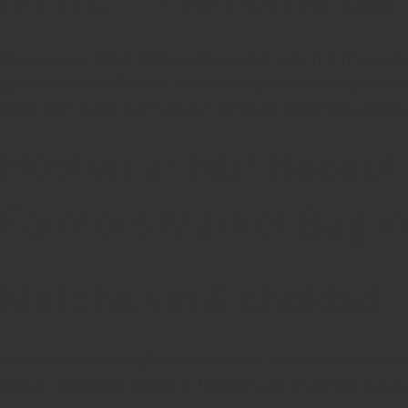
Idag lanseras Valle di Nebbia, ett smakfullt rödvin från Piemon
gjorda på druvan Barbera, här får man generöst fruktigt vin som
sedan 1847, det är den tredje och fjärde generationens vinmakare
Hösten är här! Recept
Farmers Market Bag i
Matcha vin & choklad
Mörk choklad som tryffel med kakao har oftast sälta och beska i 
beskan i chokladen skapar en fin balans och en perfekt avslut p