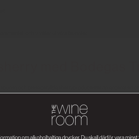
et!
timentet, och vi väljer ut våra favoriter.
 sherry med Bodegas T
spunna och prestigefyllda sherryproducenter arrangerar en of
a bästa tips för kyliga
 värmen med en god mustig maträtt och ett riktigt gott glas vin?
formation om alkoholhaltiga drycker. Du skall därför vara minst 