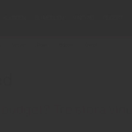
KLUBBEN
BLI MEDLEM
VINFYND
RECEPT
n
Vitt vin
Rosé
Bubbel
Övrigt
@the.w
ed
 budget? Tre stora vin