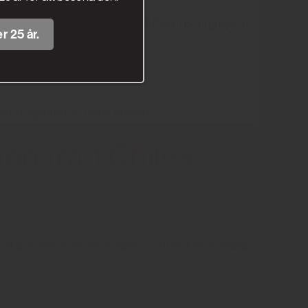
e till spaniens motsvarighet till Boeuf bourguignon.
r 25 år.
g Leijontornet. Först till kvarn!
on från Chiles
. Det är också namnet på dalen och bäcken Tumuñan i