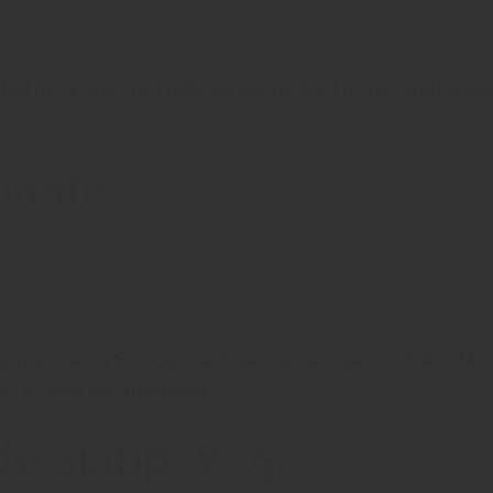
et här är viner med tydlig adress, ren frukt och en äkta känsla
inaste
at upp som en av Sveriges mest spännande unga konstnärer. Nu
r vinterns stora helgdagar.
e släpp 🍷 🥇