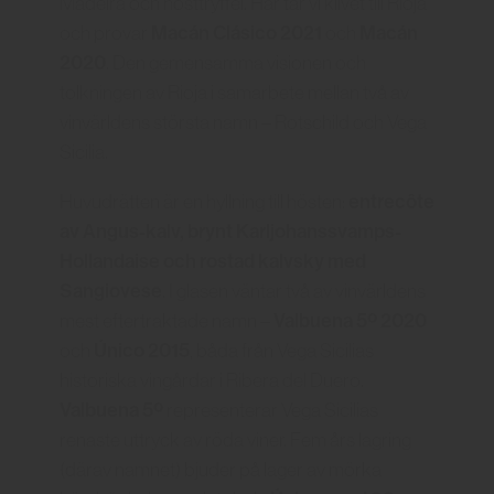
Madeira och hösttryffel. Här tar vi klivet till Rioja
Macán Clásico 2021
Macán
och provar
och
2020
. Den gemensamma visionen och
tolkningen av Rioja i samarbete mellan två av
vinvärldens största namn – Rotschild och Vega
Sicilia.
entrecôte
Huvudrätten är en hyllning till hösten:
av Angus-kalv, brynt Karljohanssvamps-
Hollandaise och rostad kalvsky med
Sangiovese
. I glasen väntar två av vinvärldens
Valbuena 5º 2020
mest eftertraktade namn –
Único 2015
och
, båda från Vega Sicilias
historiska vingårdar i Ribera del Duero.
Valbuena 5º
representerar Vega Sicilias
renaste uttryck av röda viner. Fem års lagring
(därav namnet) bjuder på lager av mörka