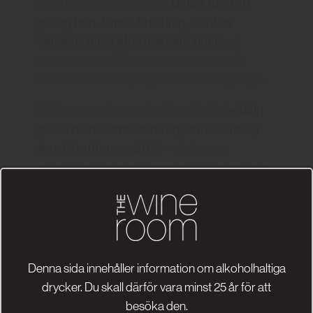
Único, med 98
körsbär, kakao och tobak.
poäng från James Suckling, är ett av
världens mest eftertraktade viner
och
representerar själva essensen av spanskt
vinmakande: kraft, elegans och oändlig längd.
Tarte Tatin
Kvällen avrundas med en klassisk
på calvadosflamberade äpplen
Tokaji
och
Aszú 5 puttonyos 2014
– ett vin vars
honungstoner och friska syra fångar det bästa
av Tokajs söta tradition.
Denna sida innehåller information om alkoholhaltiga
drycker. Du skall därför vara minst 25 år för att
besöka den.