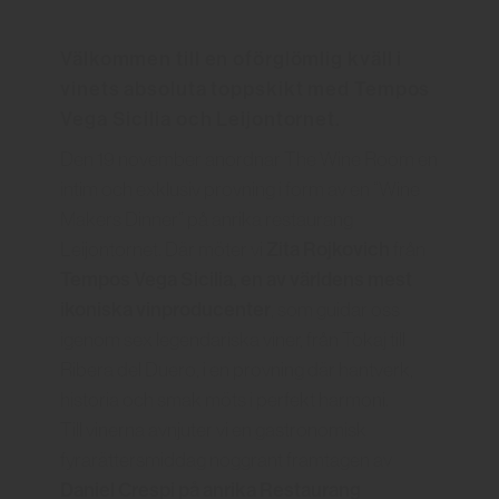
Välkommen till en oförglömlig kväll i
vinets absoluta toppskikt med Tempos
Vega Sicilia och Leijontornet.
Den 19 november anordnar The Wine Room en
intim och exklusiv provning i form av en “Wine
Makers Dinner” på anrika restaurang
Zita Rojkovich
Leijontornet. Där möter vi
från
Tempos Vega Sicilia, en av världens mest
ikoniska vinproducenter
, som guidar oss
igenom sex legendariska viner, från Tokaj till
Ribera del Duero, i en provning där hantverk,
historia och smak möts i perfekt harmoni.
Till vinerna avnjuter vi en gastronomisk
fyrarättersmiddag noggrant framtagen av
Daniel Crespi på anrika Restaurang