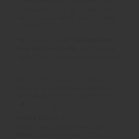
Jovellar fortsätter egendomen att skapa viner
som får världens vinälskare att jubla – kraftfulla
men alltid balanserade, komplexa men aldrig
överväldigande.
Valbuena, Único,
Vinerna från Vega Sicilia –
Alión, Pintia och Oremus –
är eftertraktade
världen över och släpps i mycket begränsade
volymer.
Att få prova flera av dem sida vid sida,
tillsammans med en middag komponerad av
Leijontornets köksmästare, är en chans som
sällan återkommer.
Praktisk information
Plats:
Restaurang Leijontornet, Stockholm
Datum:
Tisdag 19 november 2025, kl. 18.30