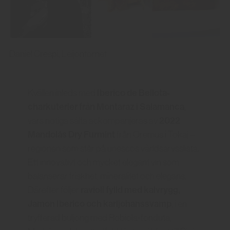
Daniel Crespi, Leijontornet
Iberico de Bellota-
Kvällen inleds med
charkuterier från Montaraz i Salamanca
,
2022
vars nötiga sälta ackompanjeras av
Mandolás Dry Furmint
från Oremus i Tokaj –
regionen som står på unescos världsarvsslista.
Ett innovativt och mycket elegant vin som
balanserar friskhet, mineralitet och elegans.
ravioli fylld med kalvrygg,
Därefter följer
Jamon Iberico och karljohanssvamp
, i en
tryfferad buljong med Robiola-fonduta,