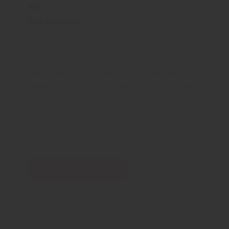
Pris:
1795 kr per person
Antal platser:
Mycket begränsat – först till
kvarn!
Boka din plats redan idag och följ med på en
vinresa genom Spaniens mest mytomspunna
vingårdar – en kväll där varje glas berättar sin
egen historia.
Säkra din plats här!