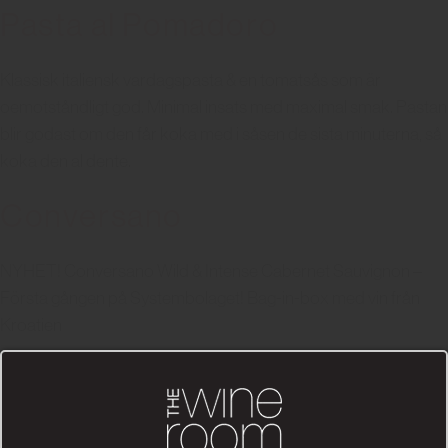
Pasta al Pomadoro
Klassisk italiensk vardagspasta & en tomatsås som är
oemotståndligt god. Minimal insats med maximal smak. Pastan
blir godast om den får koka med i såsen de sista minuterna, så
koka den al dente.
Conversano
NYHET! Conversano Wild & Intense Cabernet Sauvignon –
Första gången på Systembolaget! Bag-in-box med vin från
Kroatien
Spaghetti alla Narano