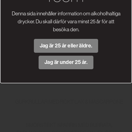
Search
Denna sida innehåller information om alkoholhaltiga
Search
drycker. Du skall därför vara minst 25 år för att
besöka den.
Recent Posts
Jag är 25 år eller äldre.
NYHET! PIEMONTE BARBERA VALLE DI NEBBIA
Jag är under 25 år.
LYXIG CHOKLAD- & HALLONMOUSSETRIO
GURKRULLAR MED RÖKT LAX & MASCARPONE
SMÖRSTEKT SPARRIS MED BURRATA,