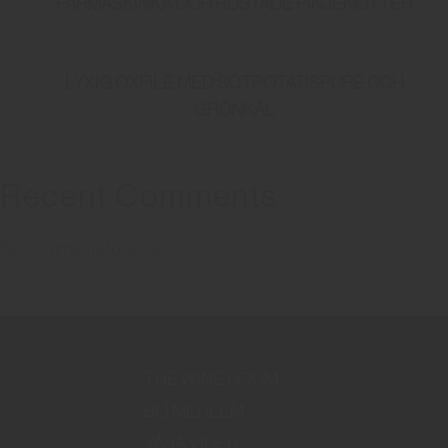
PARMASKINKA OCH ROSTADE PINJENÖTTER
LYXIG OXFILÉ MED SÖTPOTATISPURÉ OCH
GRÖNKÅL
Recent Comments
No comments to show.
THE WINE ROOM
BLI MEDLEM
VÅRA VINER