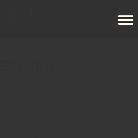
Etikett: rött vin
Kraftfull och välbalanserad
Cabernet Sauvignon från
Chiles kvalitetsområde
Colchagua