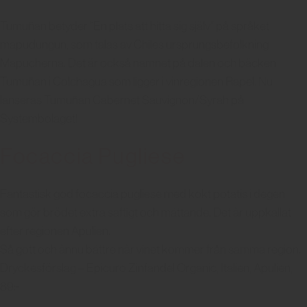
Tumuñan betyder “En plats att hitta sig själv” på språket
mapudungun, som talas av Chiles ursprungsbefolkning
Mapucherna. Det är också namnet på dalen och bäcken
Tumuñan i Colchagua som ligger i vinregionen Rapel. Nu
lanseras Tumuñan Cabernet Sauvignon/Syrah på
Systembolaget!
Focaccia Pugliese
Fantastisk god focaccia pugliese med kokt potatis i degen
som gör brödet extra saftigt och mättande. Det är uppkallat
efter regionen Apulien.
Så gott och ännu bättre när vinet kommer från samma region.
Dryckesförslag – Epicuro Zinfandel Organic, Italien, Apulien,
89:-