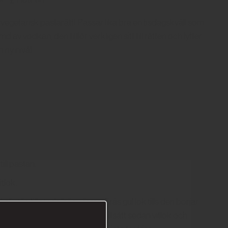
vegetarisk pastarätt! Passar lika bra en tisdagskväll som
md av vodkan, den tillför verkligen sitt till rätten och lyfter
 ny nivå!
till pastan.
tlök.
ivolja till medelhög värme. Fräs gul lök tills den börjar
 att ta färg, cirka 2 minuter. Tillsätt sedan vitlök och