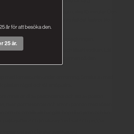
inut. Det är viktigt att vitlöken inte tar färg.
anna och låt den fräsa försiktigt i cirka 10 minuter. Den
utan att bli bränd. Oroa dig inte ifall det fastnar lite i
25 år för att besöka den.
pp av vodkan.
 kortare än tidsangivelsen på förpackningen.
r 25 år.
gt, flytta pannan från plattan och tillsätt vodkan. Låt
, cirka 1 minut. Ställ tillbaka pannan på den
ihop med tomatpurén under omrörning. Smaka av med
nk plattan något och låt småputtra.
ara minst en dl av pastavattnet och sila av pastan.
stan, riven parmesanost och smör i pannan med såsen.
och rör om tills allt har gått ihop till en jämn och len
r pastavatten och smaka av med salt och peppar.
rmesanost samt färska basilikablad.