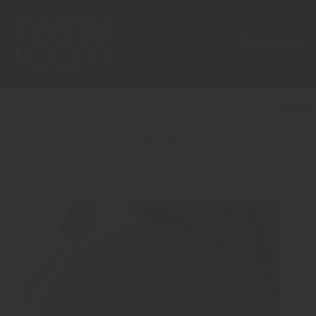
VÅRA VINER
Rött vi
Recept
Vegetariskt
Vodkapasta