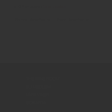
0,5
kruka(or)
färsk basilika
Recept: Tasteline.se
|
Foto: Tasteline.se
THE WINE ROOM
BLI MEDLEM
VÅRA VINER
SIDKARTA
info@thewineroom.se