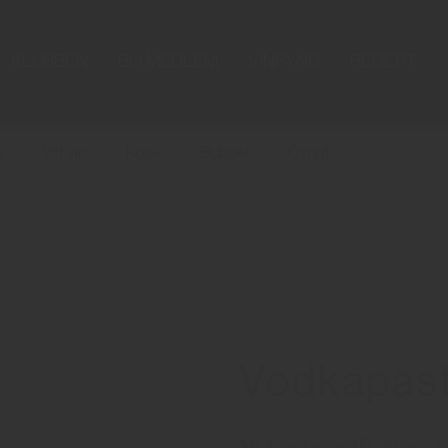
KLUBBEN
BLI MEDLEM
VINFYND
RECEPT
n
Vitt vin
Rosé
Bubbel
Övrigt
@the.w
Vodkapas
4 portioner
20 minut