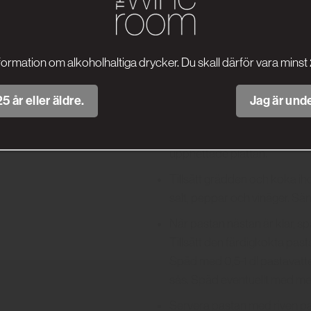
chiliflakes och fräs ungefär 1 m
Tillsätt tomatpurén i samma p
ska få en mörkare roströd färg 
formation om alkoholhaltiga drycker. Du skall därför vara minst 
botten, det kommer lösas u
Koka pastan cirka 2 minuter
5 år eller äldre.
Jag är unde
När tomatpurén har fräst färdi
den koka ihop med tomatpurén
upphettade plattan.
Tillsätt grädden och koka 
salt, peppar och vinäger. Sä
När pastan nästan är klar, sp
Tillsätt den färdigkokta pa
Späd med 0,5-1 dl pastavatten 
sås. Späd eventuellt med me
Servera pastan med riven pa