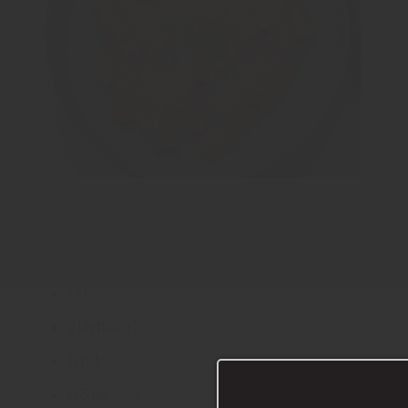
1
st
gul lök
2
klyfta(or)
vitlök
1
msk
olivolja
0,5
tsk
chiliflakes