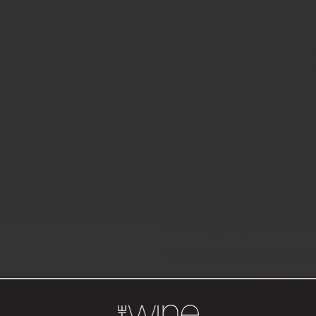
En enkel men fantastiskt god 
till helgmiddagen. Bli inte skrä
tomatsmaken och såsen till en
Koka upp rikligt saltat vatten 
Skala och finhacka lök och vi
Hetta upp en stekpanna med ol
bli mjuk och genomskinlig utan