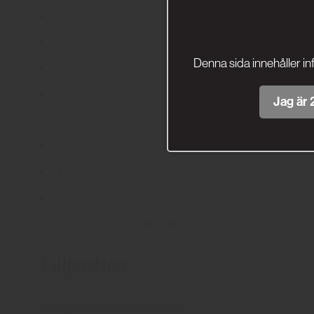
1,5
dl
tomatpuré
400
gram
rigatoni
Denna sida innehåller in
0,5
dl
vodka
2
dl
vispgrädde
Jag är 2
0,5
tsk
salt
0,5
tsk
svartpeppar
1
tsk
vitvinsvinäger
1
msk
Mat & Bak smör
2
dl
parmesanost
, finriven
Tillbehör
1
dl
parmesanost
, finriven