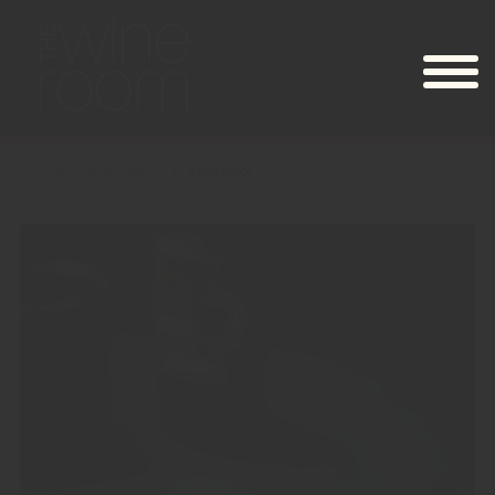
Recept
Dessert
Tryffelkulor