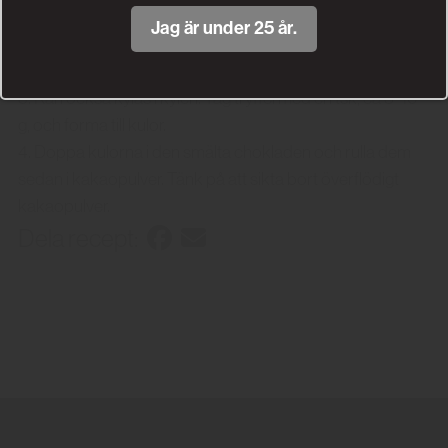
2. Slå över chokladen och mixa slätt, gärna med en
Jag är under 25 år.
stavmixer. Tillsätt smöret och blanda in det med mixern.
Täck med plast och låt gärna stå över natten.
3. Kan också kylas i kylen. Tag tryffel med en tsk, ca 8–10
g, och forma till kulor.
4. Doppa kulorna i den smälta chokladen och rulla dem
sedan i kakaopulver. Tänk på att sikta bort överflödigt
kakaopulver.
Dela recept: