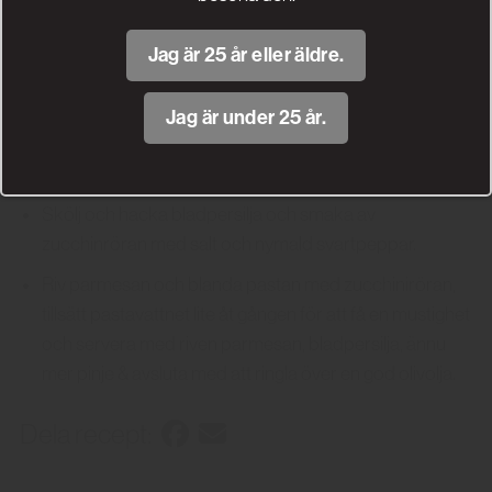
Fräs zucchinin i olivolja i en stor panna med höga
kanter, fräs på låg värme och rör om.
Jag är 25 år eller äldre.
Riv vitlök och tillsätt till zucchinin.
Jag är under 25 år.
Skölj och finriv skalet av citronen och tillsätt.
Rosta pinjenötter och tillsätt dem.
Skölj och hacka bladpersilja och smaka av
zucchinröran med salt och nymald svartpeppar.
Riv parmesan och blanda pastan med zucchiniröran,
tillsätt pastavattnet lite åt gången för att få en mustighet
och servera med riven parmesan, bladpersilja, ännu
mer pinje & avsluta med att ringla över en god olivolja.
Dela recept: