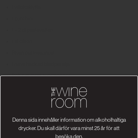
1 vitlöksklyfta
1 zucchini
1 – 2 dl pastavatten
1 st citron
Riven parmesanost
1 näve hackad bladpersilja
Salt & nymald svartpeppar
Olivolja
Recept: @foodbyannak
|
Foto: @foodbyannak
Denna sida innehåller information om alkoholhaltiga
Koka pastan enligt förpackningens anvisningar .
drycker. Du skall därför vara minst 25 år för att
Skölj och skala zucchini.
besöka den.