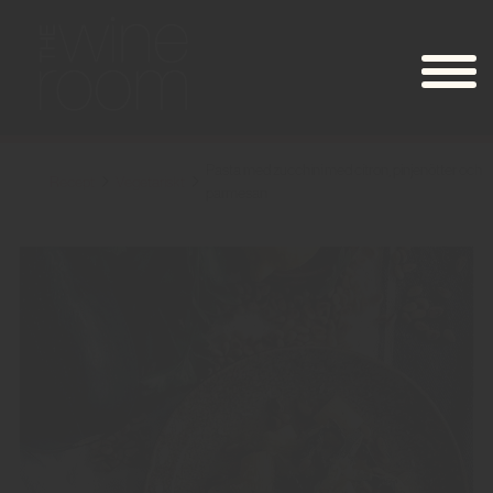
Pasta med zucchini med citron, pinjenötter och
Recept
Vegetariskt
parmesan