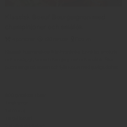
Klassisk Boeuf Bourguignon med
champinjoner och smålök
4 portioner
120 minuter
Rött vin
Klassisk husmanskost från Frankrike. En riktigt smakrik
och mustig gryta med champinjoner och smålök. Ska
puttra länge på spisen och fylla köket med ljuvliga dofter.
800 g nötkött, i bitar
1 msk smör
1 st morot
1 st gul lök(ar)
2 st vitlöksklyfta(or)