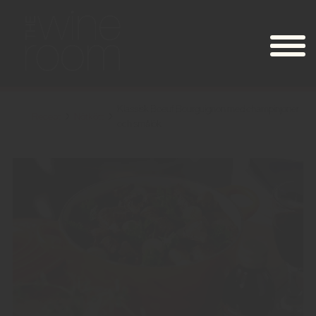
Klassisk Boeuf Bourguignon med champinjoner
Recept
Nötkött
och smålök