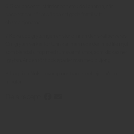
6. Skär baconet i strimlor och stek de i pannan, när
baconet har börjat släppa sitt goda fett tillsätt
champinjonerna.
7. Koka upp grytan igen en stund innan den skall serveras.
Om grytan verkar för tunn kan man reda den med lite mjöl
som blandats ihop med rumsvarmt smör, som klickas ner
i grytan. Är den för tjock späder man med buljong.
8. Lägg i smålökar, svamp och bacon och sjud några
minuter.
Dela recept: