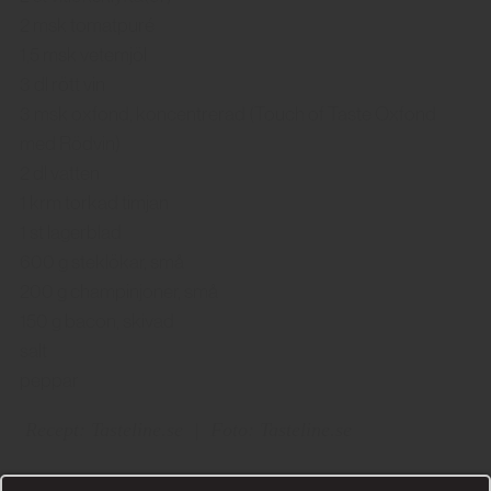
2 msk tomatpuré
1,5 msk vetemjöl
3 dl rött vin
3 msk oxfond, koncentrerad (Touch of Taste Oxfond
med Rödvin)
2 dl vatten
1 krm torkad timjan
1 st lagerblad
600 g steklökar, små
200 g champinjoner, små
150 g bacon, skivad
salt
peppar
Recept: Tasteline.se
|
Foto: Tasteline.se