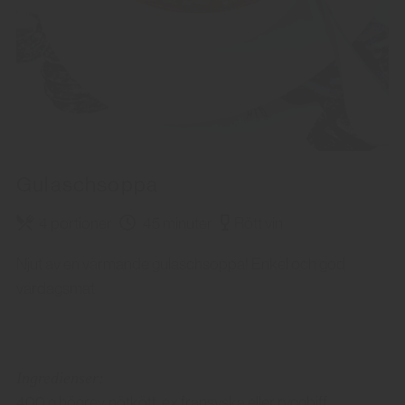
Gulaschsoppa
4 portioner
45 minuter
Rött vin
Njut av en värmande gulaschsoppa! Enkel och god
vardagsmat
Ingredienser:
400 g högrev, nötkött, ex fransyska eller ryggbiff