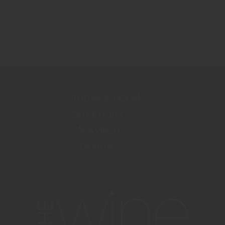
THE WINE ROOM
BLI MEDLEM
VÅRA VINER
SIDKARTA
info@thewineroom.se