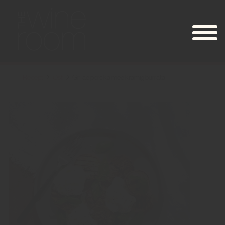
Recept
Ost
Grillad persika med krämig burrata