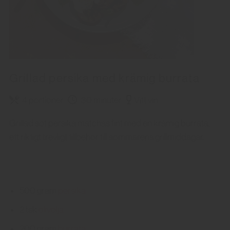
Grillad persika med krämig burrata
4 portioner
30 minuter
Vitt vin
Grillad söt persika matchas fint med en krämig burrata,
ett riktigt trevligt tillbehör till sommarens grillmiddagar.
500
gram
persika
2
tsk
olivolja
200
gram
burrata