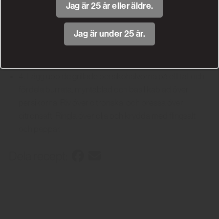
2. Halvera persikorna och pensla snittytorna med olja.
Jag är 25 år eller äldre.
3. Grilla persikohalvorna med snittytan nedåt på direkt
värme så att persikorna får en ordentlig grillyta. Vänd
Jag är under 25 år.
sedan persikorna och grilla undersidan på indirekt
värme i ca 10 min så att de bli mjuka.
4. Lägg upp de grillade persikohalvorna på ett fat och
fördela burrata, myntablad och basilikablad över
persikorna. Riv över citronskal och pressa över
citronsaft. Ringla över olja och krydda med flingsalt
och peppar.
Dela recept: