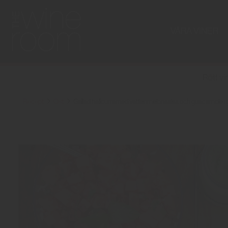
VÅRA VINER
Rött vi
Recept
Ost
Grillad halloumi med vattenmelonsalsa och guacamole i gril