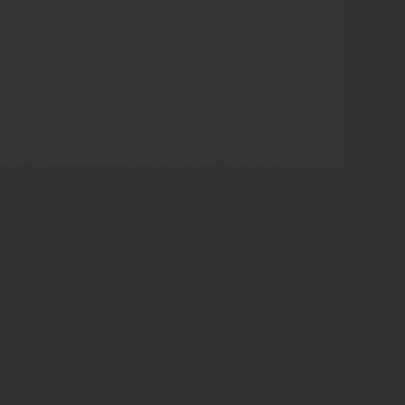
illa på båda sidor så att de får en fin grillyta.
 att de får lite färg. Tärna halloumin.
dsblad, vattenmelonsalsa, grillad halloumi och