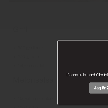
Grill
500
g
halloumi
320
g
Tortilla
1
st
romansallat
Denna sida innehåller in
Melonsalsa
Jag är 2
1
kg
vattenmelon(er)
1/2
st
röd lök