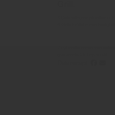
Grill:
5. Dela halloumin på mitten och gr
6. Grilla tortillabröden hastigt så
7. Fyll tortillabröden med salla
guacamole. Vik ihop och ät.
Dela recept: