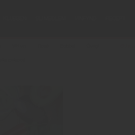
KLUBBEN
BLI MEDLEM
VINFYND
RECEPT
n
Vitt vin
Rosé
Bubbel
Övrigt
@the.w
lat tortillabröd