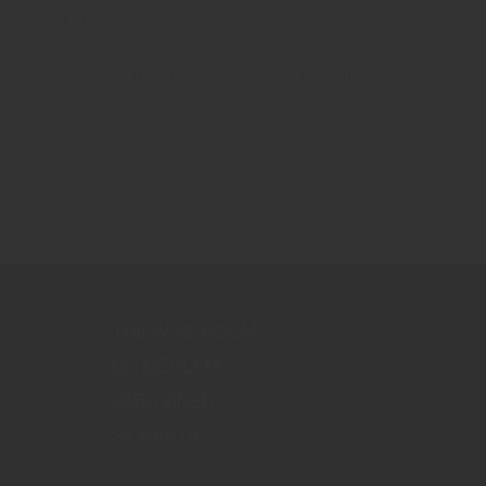
1
krm
svartpeppar
Recept: Tasteline.se
|
Foto: Tasteline.se
THE WINE ROOM
BLI MEDLEM
VÅRA VINER
SIDKARTA
info@thewineroom.se