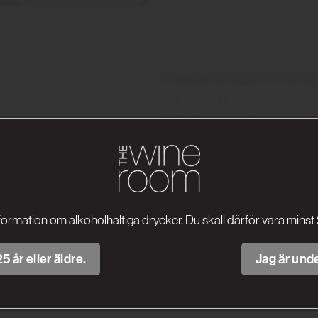
1. Tänd grillen i lagom tid och 
din härliga grillmiddag.
Melonsalsa:
2. Skala och tärna melonen. Sk
chilipeppar. Skölj och finhacka 
3. Blanda alltsammans i en skål 
formation om alkoholhaltiga drycker. Du skall därför vara minst 
nypa salt och peppar.
Guacamole:
5 år eller äldre.
Jag är unde
4. Gröp ur avokadoköttet och m
olja. Smaka av med lite salt och