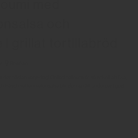
lloumi med
onsalsa och
 grillat tortillabröd
r
Rosévin
det nästan varje dag! Grillad halloumi är så enkelt att fixa,
 fräsch vattenmelonsalsa blir denna rätt underbart god.