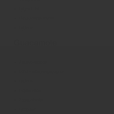
1
st
röd chili
1
kruka
färsk mynta
1
st
lime
Guacamole
2
st
avokado(s)
1/2
dl
matlagningsyoghurt
1
st
lime
1
klyfta
vitlök
2
msk
olivolja
1
krm
salt