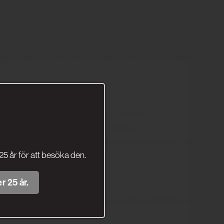
läs gärna igenom hela beskrivningen innan du börjar laga
ala och finhacka rödlök och skölj och finhacka
myntan och skölj och riv skalet av limen.
och pressa i limesaft. Tillsätt olja och smaka av med en
25 år för att besöka den.
r 25 år.
ixa samman med yoghurt, limeskal, limesaft, vitlök och
 peppar.