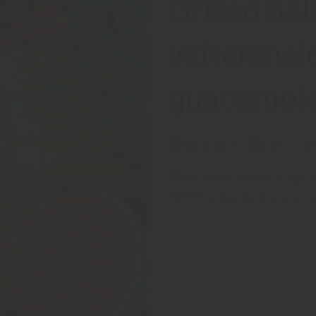
Grillad ha
vattenmel
guacamole i
4 portioner
45 minute
Underbara sommar - nu grillas 
med en krämig guacamole och