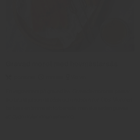
Gravad morot med hovmästarsås
portioner
minuter
Vitt vin
En vegovariant på gravad lax. Gravade morötter passar
lika bra till jul som till påsk och midsommar. Obs! Moroten
tar bara en timme att förbereda, men ska sedan gravas
ett dygn i kylen innan servering.