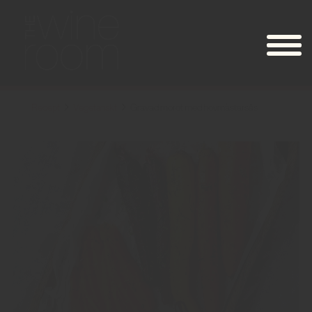
Recept
Vegetariskt
Gravad morot med hovmästarsås