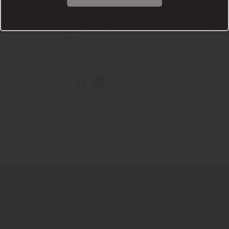
i ugnen i ca 30-40 min. Morötterna ska vara lite al dente.
Ta ut morötterna ur ugnen. Låt svalna och skrapa sedan
av saltet. Koka upp ättika, socker och vatten. Krossa 12
vitpepparkorn. Lägg vitpepparkorn och dillstjälkar i lagen.
Låt svalna.
Dela recept:
THE WINE ROOM
BLI MEDLEM
VÅRA VINER