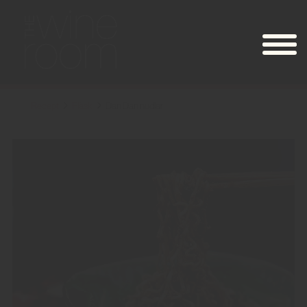
Recept
Fläsk
Dan Dan nudlar