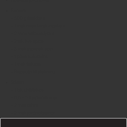
Färsen:
– 500 g fläskfärs
– 1 msk riven färsk ingefära
– 2 rivna vitlöksklyftor
– 2 tsk five spice
– 3 msk japansk soja
– 1 påse salladslök
– 1 msk fisksås
– Rapsolja till stekning
Såsen:
– 1 tsk chiliflakes
– 0,5 – 1 dl japansk soja
– 2 msk tahini
– 2 msk jordnötssmör
– 1 tsk sichauanpeppar