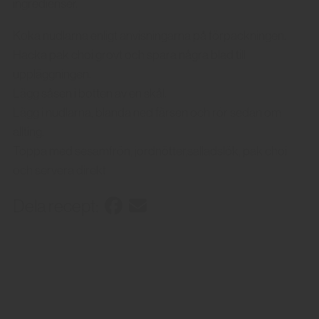
ingredienser.
Koka nudlarna enligt anvisningarna på förpackningen.
Hacka pak choi grovt och spara några blad till
uppläggningen.
Lägg såsen i botten av en skål.
Lägg i nudlarna, blanda ned färsen och rör sedan om
allting.
Toppa med sesamfrön, jordnötter,salladslök, pak choi
och servera direkt
Dela recept: