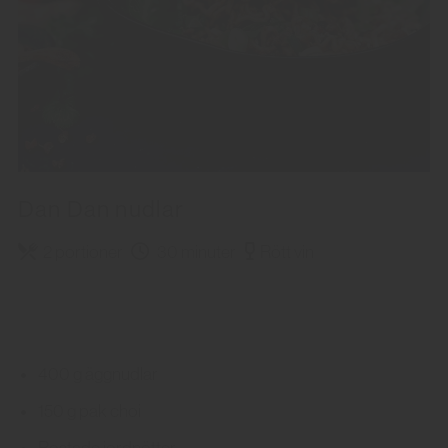
Dan Dan nudlar
2 portioner
30 minuter
Rött vin
400 g äggnudlar
150 g pak choi
Rostade jordnötter