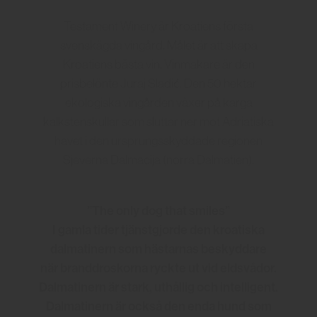
Testament Winery är Kroatiens första
svenskägda vingård. Målet är att skapa
Kroatiens bästa vin. Vinmakare är den
prisbelönte Juraj Sladić. Den 50 hektar
ekologiska vingården växer på karga
kalkstenskullar som sluttar ner mot Adriatiska
havet i den ursprungsskyddade regionen
Sjeverna Dalmacija (norra Dalmatien).
”The only dog that smiles”
I gamla tider tjänstgjorde den kroatiska
dalmatinern som hästarnas beskyddare
när
brand
droskorna ryckte ut vid eldsvådor.
Dalmatinern är stark, uthållig och intelligent.
Dalmatinern är också den enda hund som