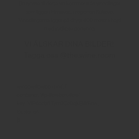
Druvorna till detta vin kommer från vinodlingar
som ligger i Hrnjevac, i regionen Kutjevo.
Vinodlingarna ligger på drygt 400 meters höjd
med sydlig exponering.
VI ÄLSKAR DINA BILDER!
Tagga oss @the.wine.room
window.flowbox(‘init’, {
container: ‘#js-flowbox-flow’,
key: ‘VIF6ocb3Tvm9Cc0qkBWFnw’,
locale: ‘en’
})