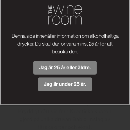
Denna sida innehåller information om alkoholhaltiga
drycker. Du skall därför vara minst 25 år för att
besöka den.
Jag är 25 år eller äldre.
Jag är under 25 år.
The Dalmatian Dog
Kryddigt rött vin från Kroatiska kusten
gjord på unika druvan Babić. Inslag av
färska örter och ekfat.