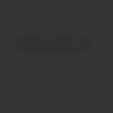
Art.nr 2097, vol 14,5%, 750 ml, Årgång 2018
Kroatien, Norra Dalmatien
120 kr
EN POSITIV ÖVERRASKNING!
”En fin voffsing. Härlig doft. Kryddigt,
rött, mörkt med inslag av skogshallon
och timjan. En positiv överraskning!”