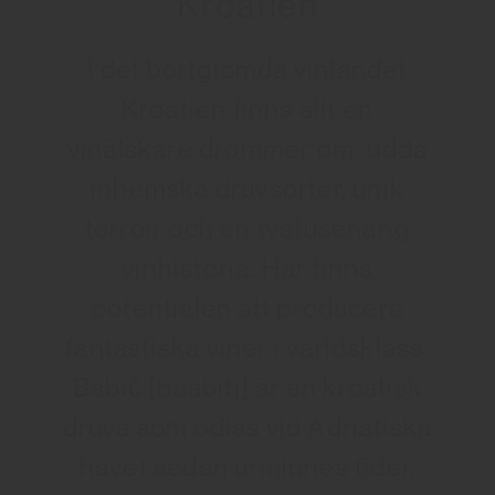
Kroatien
I det bortglömda vinlandet
Kroatien finns allt en
vinälskare drömmer om: udda
inhemska druvsorter, unik
terroir och en tvåtusenårig
vinhistoria. Här finns
potentialen att producera
fantastiska viner i världsklass.
Babić [baabitj] är en kroatisk
druva som odlas vid Adriatiska
havet sedan urminnes tider.