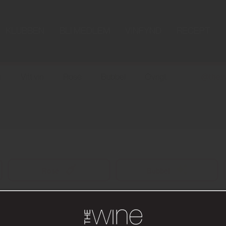
KLUBBEN
BLI MEDLEM
VINFYND
RECEPT
n
Vitt vin
Rosé
Bubbel
Övrigt
@the.w
Rosé
Bubbel