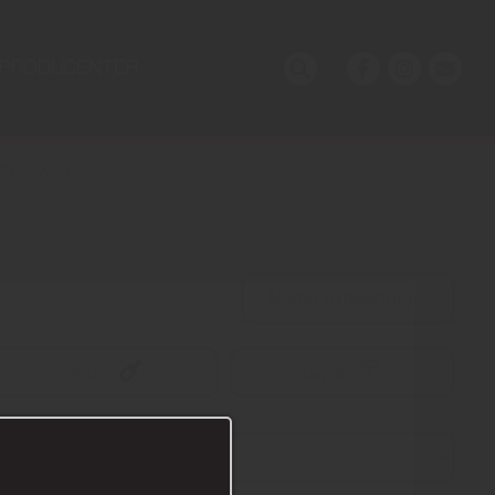
PRODUCENTER
ine.room
Sött
Övrigt