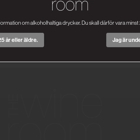
formation om alkoholhaltiga drycker. Du skall därför vara minst 
5 år eller äldre.
Jag är unde