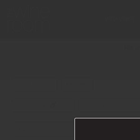
VÅRA VINER
Rött vi
Passar för lagring
Ekologiskt
Rött Vin
Vitt vin