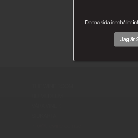
Denna sida innehåller in
Jag är 2
THE WINE ROOM
BLI MEDLEM
VÅRA VINER
SIDKARTA
info@thewineroom.se