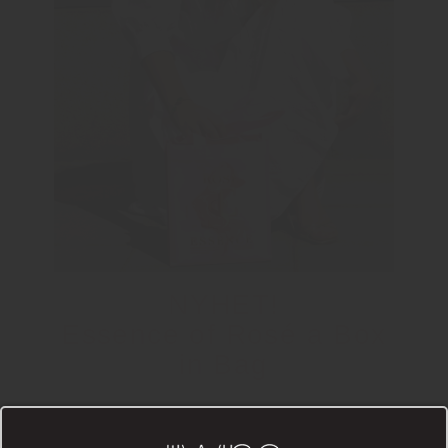
NYHET!
Essence of Rosé a Box
in Bag
Box in bag! När du köper denna
box levereras den i en exklusiv