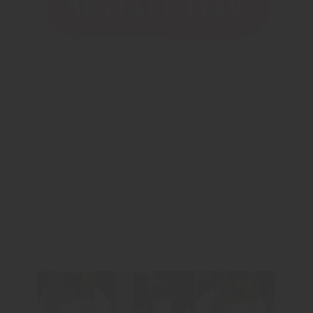
Essence finner du i Systembolagets
beställningssortiment och du
beställer enkelt till din närmsta
Systembolagsbutik.
#ESSENCEWINE