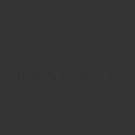
NYHET!
BOX IN BAG –
elegant Rosébox
som levereras i
exklusiv presentpåse
“The taste is the
essence of
what you look for in a