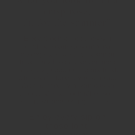
crisp rosé,
fit for the summer”
Elegant och krispigt rosévin
gjort på spanska solmogna
ekologiska druvor. Smaken är
frisk, fräsch och silkeslen med
inslag av jordgubbar, grapefrukt,
citrus samt toner av rosenblad.
Vackert mingelvin som passar
till gott sällskap och rätter som
sushi, sallader och grillad fisk.
Enjoy every sip on
those long
summer nights…