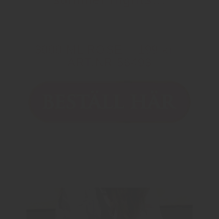
3000 ML ROSÉ – 199 kr –
ART.NR 56493