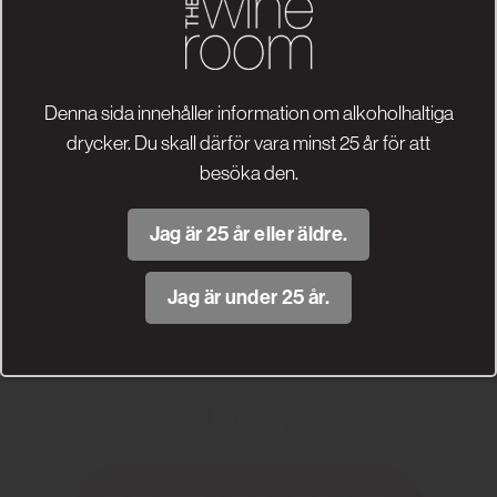
presentpåse gjord av non-
woven återbrukat material.
Denna sida innehåller information om alkoholhaltiga
drycker. Du skall därför vara minst 25 år för att
besöka den.
Jag är 25 år eller äldre.
Jag är under 25 år.
3000ML ROSÉ
ART.NR 56493
199kr