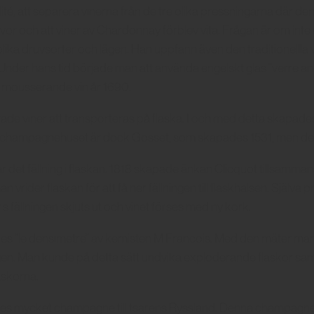
té, att separera vinerna från de tre olika pressningarna där den
druvor och att viner av Chardonnay förblev vita. Frågan är om inte
olika druvsorter och lägen. Han uppfann även den traditionell
Under hans tid började man att använda engelskt glas ”verre an
ta mousserande vin år 1690.
rade viner att transporteras på flaska. I och med detta skap
ta champagnehuset är dock Gosset, som skapades 1531, men de bö
var det fällning i flaskan. 1818 skapade änkan Clicquot tillsamm
man vrider flaskan för att få ner fällningen till flaskhalsen. Själv
s fällningen skjuts ut och vinet förses med ny kork.
ades ”le densimetre” av kemisten M Francois. Med den mäter m
n. Man kunde på detta sätt undvika exploderande flaskor samt
askorna.
es mycket champagne till tsarens Ryssland. Denna champagne