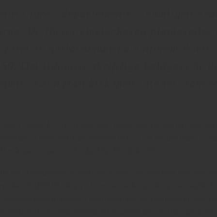
elat i fyra ”départements”, nämligen Ar
arne.
De första vinstockarna planterades
i form av gallo-romanska vinföremål har 
r 50. Det tidigaste skriftliga belägget är 
iskopen i Laon från biskopen i Reims, som
.
neburit både för- och nackdelar. Nackdelen är alla blodiga sla
edeltiden. Dessutom kan nämnas 1:a och 2:a världskrigen. Fördel
att många kungar krönts där. Den första år 987.
ofta för champagnens uppfinnare, men det stämmer inte. Han v
de mellan 1638-1715. Däremot var han redan under sin levnadsti
t utveckla själva metoden. Som exempel kan nämnas att blanda st
slutna med kork och stålgrimma, att använda druvor från gamla s