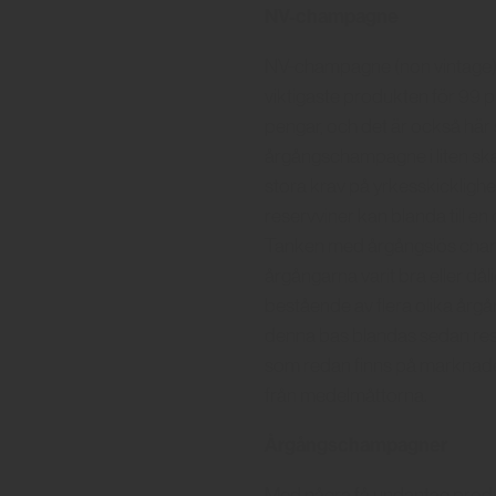
NV-champagne
NV-champagne (non vintage)
viktigaste produkten för 99 
pengar, och det är också här 
årgångschampagne i liten skala
stora krav på yrkesskicklighe
reservviner kan blanda till en
Tanken med årgångslös champa
årgångarna varit bra eller 
bestående av flera olika årgån
denna bas blandas sedan reser
som redan finns på marknaden.
från medelmåttorna.
Årgångschampagner
Med några få undantag produ