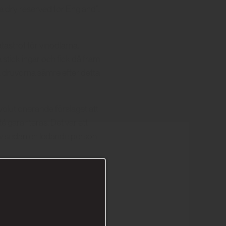
ry, reserved for England”.
tastrof för vinodlarna.
ticklingar och fick då fram
 druvorna sämre efter detta
olutionerande förslaget att
é garanteras. Det var ett
ev sedan en ledande person
man gömde stora lager av
ampagnehusen dålig ekonomi
m 12 år och denna tendens
ne ”demokratiserades” och