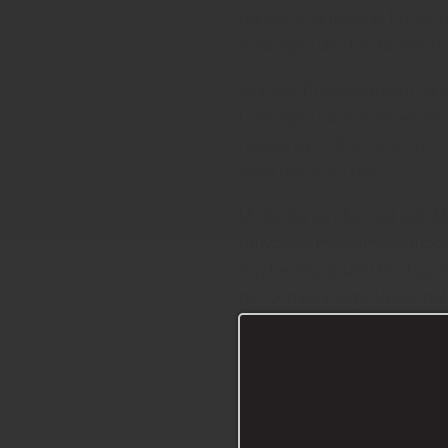
dagens champagne. England f
Antagligen den första helto
Vinlusen Phylloxera som härja
Lösningen på problemet var 
resistenta vinstockar som pr
vilket märks än idag.
Under 2:a världskriget lade
druvpriset måste mångdubblas
mycket impopulärt förslag, m
när Comité Interprofessione
När tyskarna härjade i Champ
champagne. Dessa murar kund
och ont om champagne, men t
fortsatte. En viktig förklar