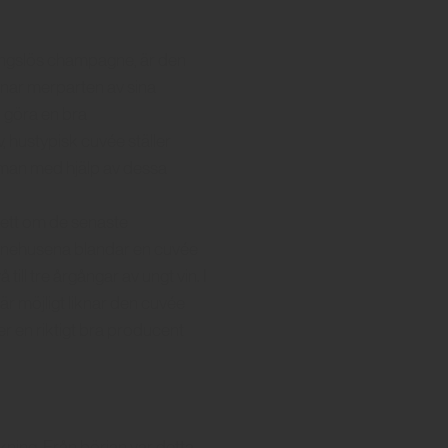
ångslös champagne, är den
änar merparten av sina
n göra en bra
v, hustypisk cuvée ställer
t man med hjälp av dessa
sett om de senaste
agnehusena blandar en cuvée
ill tre årgångar av ungt vin. I
är möjligt liknar den cuvée
r en riktigt bra producent
ing. Från början var detta