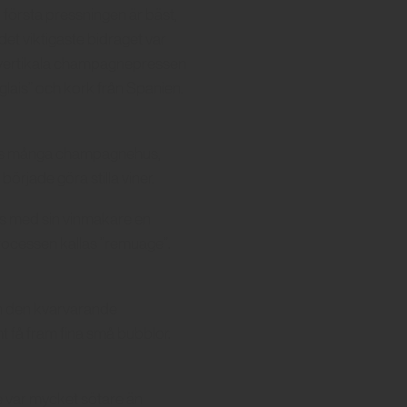
 första pressningen är bäst,
 det viktigaste bidraget var
la vertikala champagnepressen
glais” och kork från Spanien.
ades många champagnehus,
rjade göra stilla viner.
ans med sin vinmakare en
a processen kallas ”remuage”.
an den kvarvarande
 få fram fina små bubblor.
 var mycket sötare än