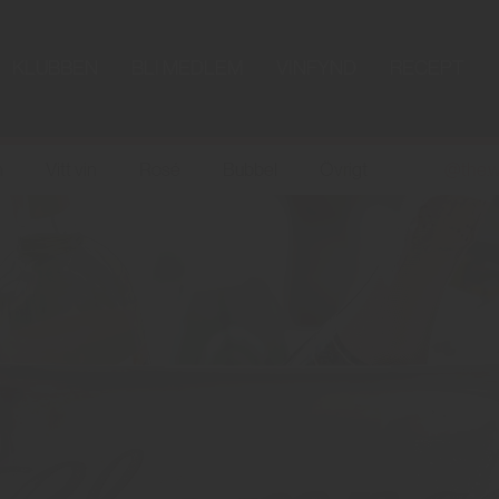
KLUBBEN
BLI MEDLEM
VINFYND
RECEPT
n
Vitt vin
Rosé
Bubbel
Övrigt
@the.w