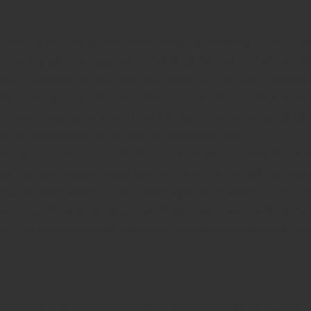
, som på svenska brukar kallas standardchampagne eller årg
procent av alla champagnehus. Det är på denna produkt man tj
som yrkesskickligheten sätts på riktiga prov. Vem som helst ka
 ett riktigt bra år, men att år efter år producera en högkvalitati
t, samt en stor källare med viner från flera olika årgångar så at
 cuvée som varierar så lite som möjligt mellan åren.
gne är ju att produkten skall smaka likadant år efter år, oav
dåliga. Denna jämna och höga kvalitet uppnås genom att champ
gar. Normalt består en NV Champagne av ett basvin gjort på två t
vviner från äldre årgångar, så att den nya cuvéen så långt det 
 Den ädla konsten att blanda en cuvée av olika årgångar skilje
cerar alla Champagnes producenter viner med årgångsbeteckn