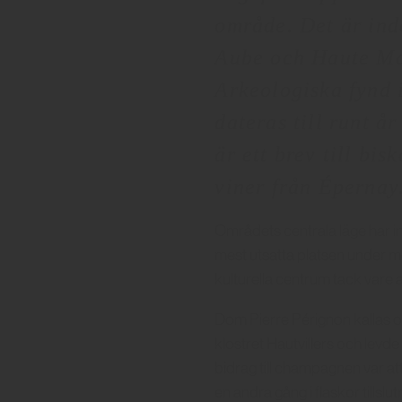
område. Det är ind
Aube och Haute M
Arkeologiska fynd 
dateras till runt å
är ett brev till b
viner från Épernay
Områdets centrala läge har in
mest utsatta platsen under m
kulturella centrum tack vare 
Dom Pierre Pérignon kallas 
klostret Hautvillers och lev
bidrag till champagnen var at
en andra gång i flaskor till