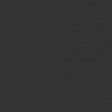
högre koncentration och kvali
att skapa ett vitt vin av blå 
cuvéen d v s blandningen av 
som än idag är oöverträffad. 
Troligen gjorde han sitt förs
1728 hävdes en lag som hind
först Ruinart 1729. Det älds
Fram till 1800-talets början 
”pupitres”, vilket innebär att 
Därefter degorgeras vinet d v 
I början av 1800-talet skap
sockermängden efter jäsninge
1828 exploderade 80% av fl
Under 1800-talet exporterad