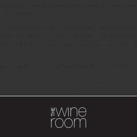
öredrog torrare champagne och 1847 gjorde Pommery ”Extra d
rra champagnen.
t i hela vinvärlden kom till Champagne 1890. Det blev en stor ka
att man ympade de europeiska vinstockarna med amerikanska s
oducerade druvor med europeisk smak. Tyvärr blev kvalitén på
 Moët & Chandons överhuvud Robert-Jean de Vogúë fram det rev
 för att odlarna skulle kunna överleva och druvans höga kvalit
en det visade sig att det räddade champagneindustrin. Han bl
l du Vin de Champagne bildades 1941 i samråd med tyskarna.
agne under 2:a världskriget, konstruerades falska murar där 
e rivas av fransmännen själva år 1944. Efter kriget hade ch
ack vare fantastiska årgångar fördubblades försäljningen ino
ing var industriländernas snabbt förbättrade ekonomi. Champag