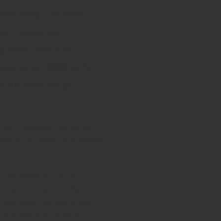
dennerna, Marne,
 av romarna.
gjorts och kan
daterat år 800 och
 rekommenderar
g som utspelats. Det var den
en är att Reims varit landets
ar benedektinmunk vid
d en känd vinmakare. Hans
illa viner och låta de jäsa
tockar eftersom de hade