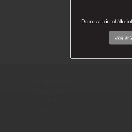
Denna sida innehåller in
Jag är 2
THE WINE ROOM
BLI MEDLEM
VÅRA VINER
SIDKARTA
info@thewineroom.se