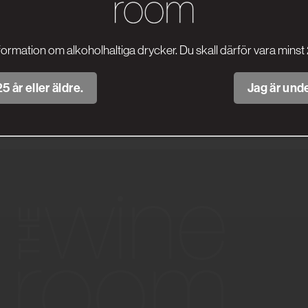
formation om alkoholhaltiga drycker. Du skall därför vara minst 
5 år eller äldre.
Jag är unde