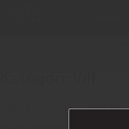
VÅRA VINER
Rött vi
Kategori: Vilt
Messy burger med re
Juicy, messy och härlig hamburgare med spännande smaker! Du