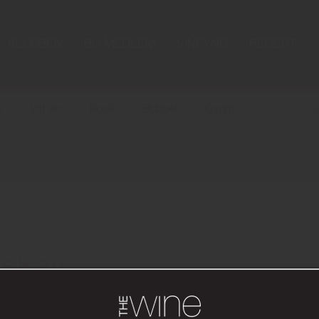
KLUBBEN
BLI MEDLEM
VINFYND
RECEPT
n
Vitt vin
Rosé
Bubbel
Övrigt
@the.w
nskav
 kan byta renskav mot lammkebab eller nötfärs om du vill!